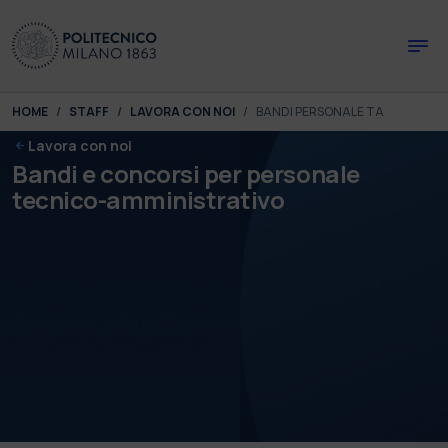
Skip to main content
Skip to page footer
You are here:
HOME
STAFF
LAVORA CON NOI
BANDI PERSONALE TA
Lavora con noi
Bandi e concorsi per personale
tecnico-amministrativo