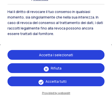
Hai il diritto di revocare il tuo consenso in qualsiasi
momento, sia singolarmente che nella sua interezza. In
IT
EN
caso di revoca del consenso al trattamento dei dati, i dati
raccolti legalmente fino alla revoca possono ancora
Sedi
essere trattati dal fornitore.
Milano Leonardo
Milano Bovisa
Accetta i selezionati
Cremona
Rifiuta
Lecco
Accetta tutti
Mantova
Piacenza
Provided by websedit
Xi'an