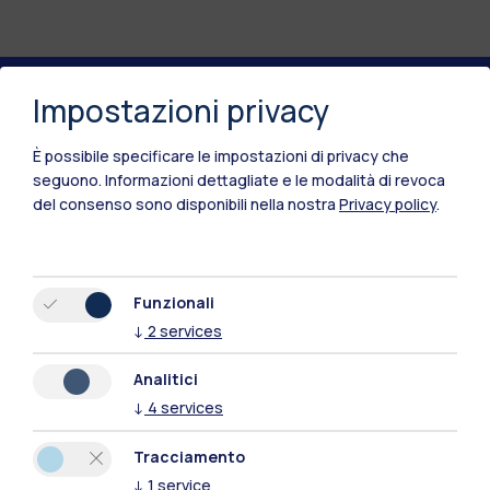
Impostazioni privacy
Polimi Community
È possibile specificare le impostazioni di privacy che
Tutti i siti dell’ecosistema
seguono.
Informazioni dettagliate e le modalità di revoca
del consenso sono disponibili nella nostra
Privacy policy
.
Residenze
Frontiere
Esa
Funzionali
↓
2
services
Analitici
↓
4
services
Tracciamento
↓
1
service