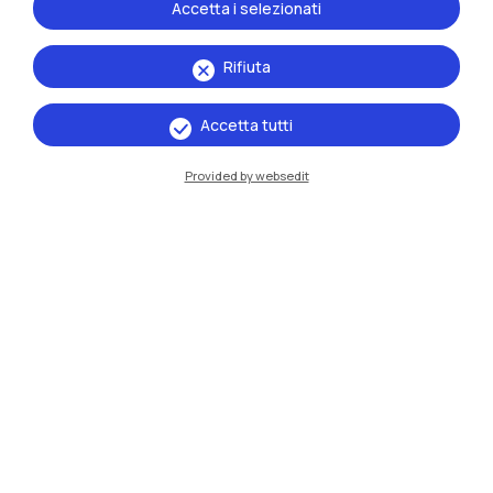
Accetta i selezionati
Milano Leonardo
Milano Bovisa
Rifiuta
Cremona
Accetta tutti
Lecco
Provided by websedit
Mantova
Piacenza
Xi'an
Naviga il sito
Risorse
Contattaci