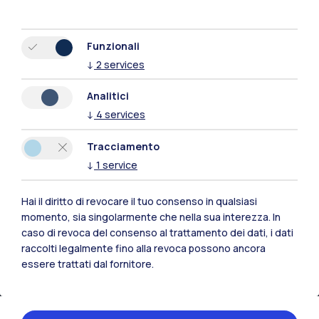
Tutti i siti dell’ecosistema
Funzionali
Residenze
Frontiere
Esa
↓
2
services
Analitici
↓
4
services
Tracciamento
↓
1
service
Hai il diritto di revocare il tuo consenso in qualsiasi
momento, sia singolarmente che nella sua interezza. In
caso di revoca del consenso al trattamento dei dati, i dati
raccolti legalmente fino alla revoca possono ancora
essere trattati dal fornitore.
IT
EN
Sedi