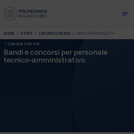
Skip to main content
Skip to page footer
You are here:
HOME
STAFF
LAVORA CON NOI
BANDI PERSONALE TA
Lavora con noi
Bandi e concorsi per personale
tecnico-amministrativo