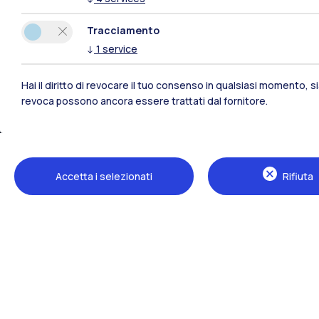
Tracciamento
↓
1
service
Hai il diritto di revocare il tuo consenso in qualsiasi momento, 
revoca possono ancora essere trattati dal fornitore.
Sedi
Milano Leonardo
Accetta i selezionati
Rifiuta
Milano Bovisa
Cremona
Lecco
Mantova