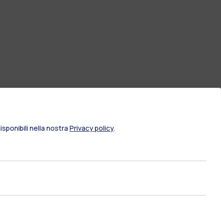
sponibili nella nostra
Privacy policy
.
ami di stato
Career Service
port
Pok