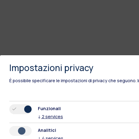
Impostazioni privacy
È possibile specificare le impostazioni di privacy che seguono.
Polimi Community
Funzionali
↓
2
services
Tutti i siti dell’ecosistema
Analitici
↓
4
services