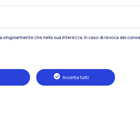
sia singolarmente che nella sua interezza. In caso di revoca del consen
Naviga il sito
Il Politecnico
Accetta tutti
Formazione
Ricerca
Sviluppo sostenibile
Campus e servizi
Futuri studenti