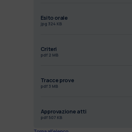
Esito orale
jpg
324 KB
Criteri
pdf
2 MB
Tracce prove
pdf
3 MB
Approvazione atti
pdf
507 KB
Torna all'elenco