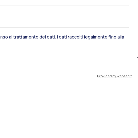
IT
EN
so al trattamento dei dati, i dati raccolti legalmente fino alla
Risorse
WeBeep
Provided by websedit
Lavora con noi
Cerca aule
Cerca docenti
Cerca insegnamenti
Orario lezioni