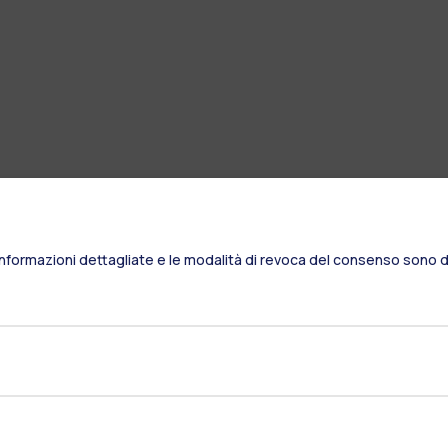
Informazioni dettagliate e le modalità di revoca del consenso sono di
Residenze
Frontiere
Es
Alumni
Webeep
S