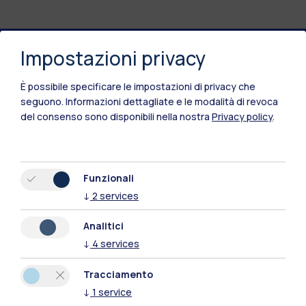
Impostazioni privacy
Polimi Community
È possibile specificare le impostazioni di privacy che
Tutti i siti dell’ecosistema
seguono.
Informazioni dettagliate e le modalità di revoca
del consenso sono disponibili nella nostra
Privacy policy
.
Residenze
Frontiere
Esa
Funzionali
↓
2
services
Analitici
↓
4
services
Tracciamento
↓
1
service