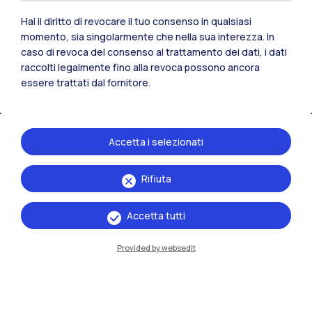
Hai il diritto di revocare il tuo consenso in qualsiasi
momento, sia singolarmente che nella sua interezza. In
IT
EN
caso di revoca del consenso al trattamento dei dati, i dati
raccolti legalmente fino alla revoca possono ancora
Sedi
essere trattati dal fornitore.
Milano Leonardo
Milano Bovisa
Accetta i selezionati
Cremona
Rifiuta
Lecco
Accetta tutti
Mantova
Provided by websedit
Piacenza
Xi'an