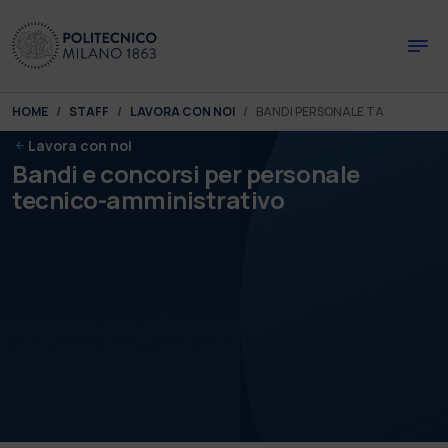
Skip to main content
Skip to page footer
You are here:
HOME
STAFF
LAVORA CON NOI
BANDI PERSONALE TA
Lavora con noi
Bandi e concorsi per personale
tecnico-amministrativo