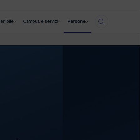
enibile
Campus e servizi
Persone