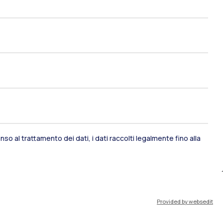
ami di stato
Career Service
port
Pok
so al trattamento dei dati, i dati raccolti legalmente fino alla
IT
EN
Provided by websedit