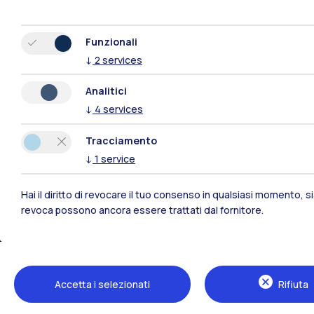
Funzionali
↓
2
services
Analitici
Polimi Community
↓
4
services
Tracciamento
Tutti i siti dell’ecosistema
↓
1
service
Hai il diritto di revocare il tuo consenso in qualsiasi momento, 
revoca possono ancora essere trattati dal fornitore.
Accetta i selezionati
Rifiuta