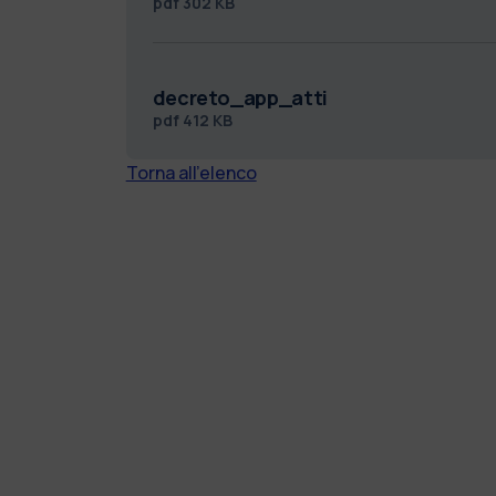
pdf
302 KB
decreto_app_atti
pdf
412 KB
Torna all'elenco