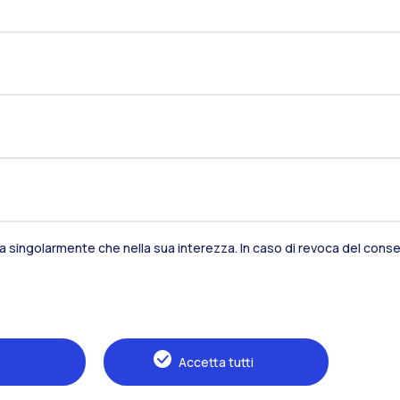
Residenze
Frontiere
Es
Alumni
Webeep
S
sia singolarmente che nella sua interezza. In caso di revoca del consen
Accetta tutti