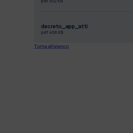
pdf
302 KB
decreto_app_atti
pdf
408 KB
Torna all'elenco