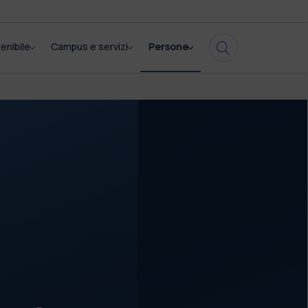
enibile
Campus e servizi
Persone