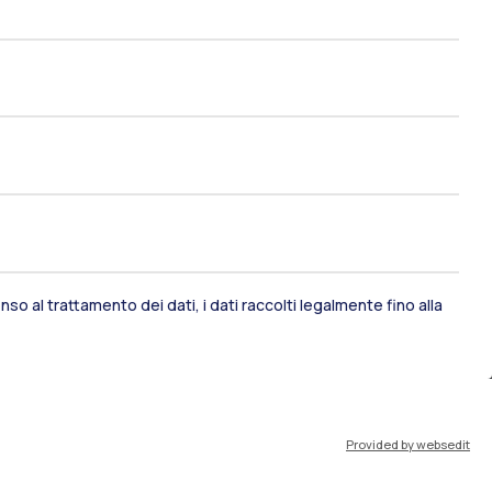
ami di stato
Career Service
port
Pok
so al trattamento dei dati, i dati raccolti legalmente fino alla
IT
EN
Provided by websedit