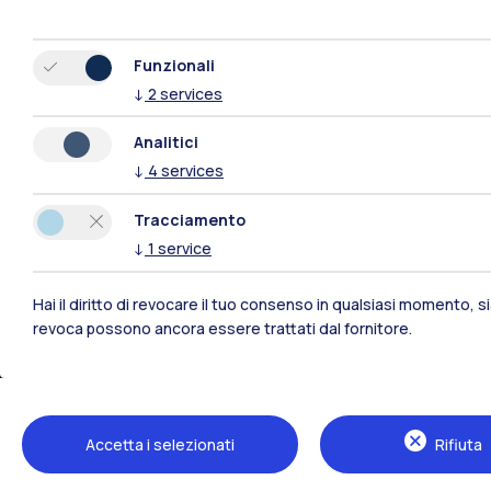
Funzionali
↓
2
services
Analitici
Polimi Community
↓
4
services
Tracciamento
Tutti i siti dell’ecosistema
↓
1
service
Hai il diritto di revocare il tuo consenso in qualsiasi momento, 
revoca possono ancora essere trattati dal fornitore.
Accetta i selezionati
Rifiuta