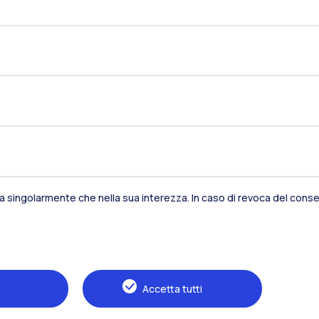
Residenze
Frontiere
Es
Alumni
Webeep
S
sia singolarmente che nella sua interezza. In caso di revoca del consen
Accetta tutti