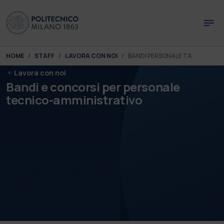
Skip to main content
Skip to page footer
You are here:
HOME
STAFF
LAVORA CON NOI
BANDI PERSONALE TA
Lavora con noi
Bandi e concorsi per personale
tecnico-amministrativo