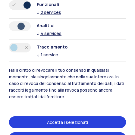
Funzionali
↓
2
services
Residenze
Frontiere
Esa
Analitici
↓
4
services
Tracciamento
↓
1
service
Hai il diritto di revocare il tuo consenso in qualsiasi
momento, sia singolarmente che nella sua interezza. In
caso di revoca del consenso al trattamento dei dati, i dati
raccolti legalmente fino alla revoca possono ancora
essere trattati dal fornitore.
IT
EN
Sedi
Accetta i selezionati
Milano Leonardo