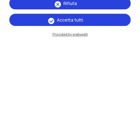
Rifiuta
Milano Bovisa
Accetta tutti
Cremona
Provided by websedit
Lecco
Mantova
Piacenza
Xi'an
Naviga il sito
Risorse
Contattaci