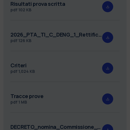
Risultati prova scritta
pdf
102 KB
2026_PTA_TI_C_DENG_1_Rettifica_Sede_Orale.pdf
pdf
126 KB
Criteri
pdf
1,024 KB
Tracce prove
pdf
1 MB
DECRETO_nomina_Commissione_TIND__1__VID.pdf