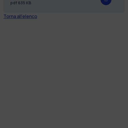
pdf
635 KB
Torna all'elenco