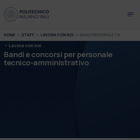
Skip to main content
Skip to page footer
You are here:
HOME
STAFF
LAVORA CON NOI
BANDI PERSONALE TA
Lavora con noi
Bandi e concorsi per personale
tecnico-amministrativo