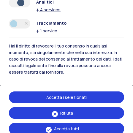
Analitici
↓
4
services
Tracciamento
↓
1
service
Hai il diritto di revocare il tuo consenso in qualsiasi
momento, sia singolarmente che nella sua interezza. In
caso di revoca del consenso al trattamento dei dati, i dati
raccolti legalmente fino alla revoca possono ancora
essere trattati dal fornitore.
IT
EN
Accetta i selezionati
Sedi
Milano Leonardo
Rifiuta
Milano Bovisa
Accetta tutti