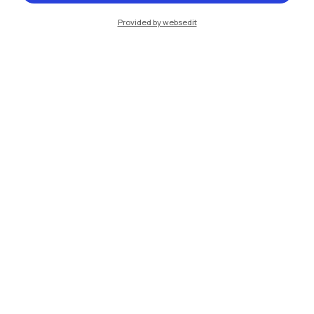
Cremona
Provided by websedit
Lecco
Mantova
Piacenza
Xi'an
Naviga il sito
Risorse
Contattaci