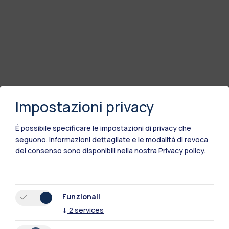
Impostazioni privacy
È possibile specificare le impostazioni di privacy che
seguono.
Informazioni dettagliate e le modalità di revoca
del consenso sono disponibili nella nostra
Privacy policy
.
Polimi Community
Tutti i siti dell’ecosistema
Funzionali
↓
2
services
Residenze
Frontiere
Esa