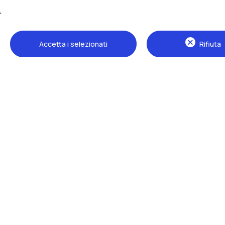
Tutti i siti dell’ecosistema
Accetta i selezionati
Rifiuta
Sedi
Milano Leonardo
Milano Bovisa
Cremona
Lecco