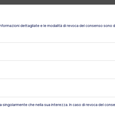
Informazioni dettagliate e le modalità di revoca del consenso sono di
Residenze
Frontiere
Es
sia singolarmente che nella sua interezza. In caso di revoca del consen