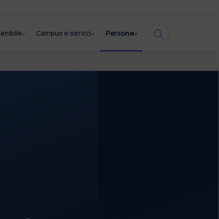
enibile
Campus e servizi
Persone