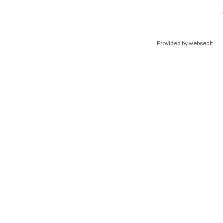
port
Pok
Provided by websedit
IT
EN
Risorse
WeBeep
Lavora con noi
Cerca aule
Cerca docenti
Cerca insegnamenti