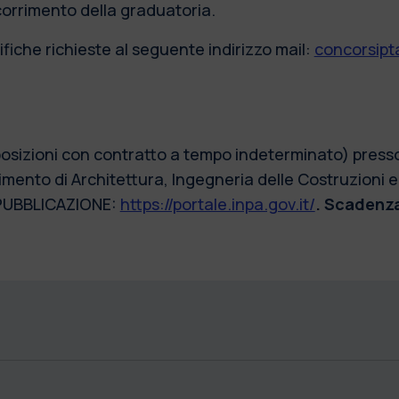
scorrimento della graduatoria.
fiche richieste al seguente indirizzo mail:
concorsipta
posizioni con contratto a tempo indeterminato) presso 
imento di Architettura, Ingegneria delle Costruzioni e
PUBBLICAZIONE:
https://portale.inpa.gov.it/
. Scadenza