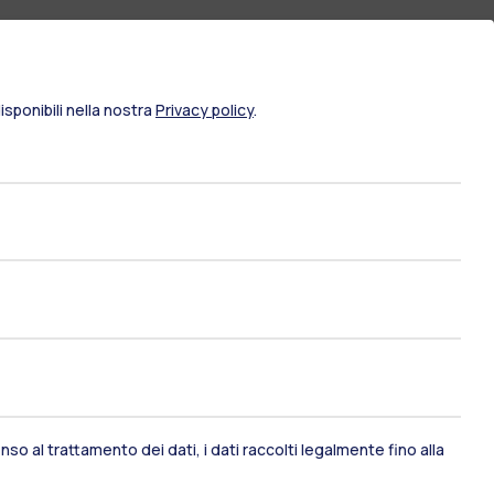
sponibili nella nostra
Privacy policy
.
ami di stato
Career Service
so al trattamento dei dati, i dati raccolti legalmente fino alla