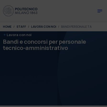
Skip to main content
Skip to page footer
You are here:
HOME
STAFF
LAVORA CON NOI
BANDI PERSONALE TA
Lavora con noi
Bandi e concorsi per personale
tecnico-amministrativo