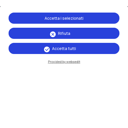
Sedi
Milano Leonardo
Accetta i selezionati
Milano Bovisa
Rifiuta
Cremona
Accetta tutti
Lecco
Provided by websedit
Mantova
Piacenza
Xi'an
Naviga il sito
Risorse