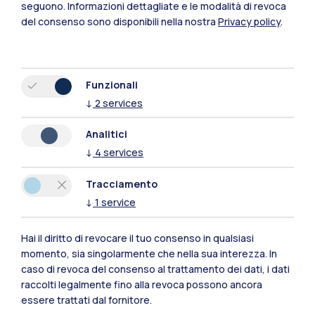
seguono.
Informazioni dettagliate e le modalità di revoca
Polimi Community
del consenso sono disponibili nella nostra
Privacy policy
.
Tutti i siti dell’ecosistema
Residenze
Frontiere
Esa
Funzionali
↓
2
services
Analitici
↓
4
services
Tracciamento
↓
1
service
Hai il diritto di revocare il tuo consenso in qualsiasi
momento, sia singolarmente che nella sua interezza. In
caso di revoca del consenso al trattamento dei dati, i dati
raccolti legalmente fino alla revoca possono ancora
essere trattati dal fornitore.
IT
EN