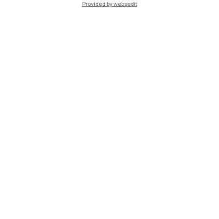
Provided by websedit
Xi'an
Naviga il sito
Risorse
Contattaci