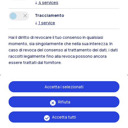
↓
4
services
Tracciamento
↓
1
service
Hai il diritto di revocare il tuo consenso in qualsiasi
IT
EN
momento, sia singolarmente che nella sua interezza. In
Sedi
caso di revoca del consenso al trattamento dei dati, i dati
raccolti legalmente fino alla revoca possono ancora
Milano Leonardo
essere trattati dal fornitore.
Milano Bovisa
Cremona
Accetta i selezionati
Lecco
Rifiuta
Mantova
Accetta tutti
Piacenza