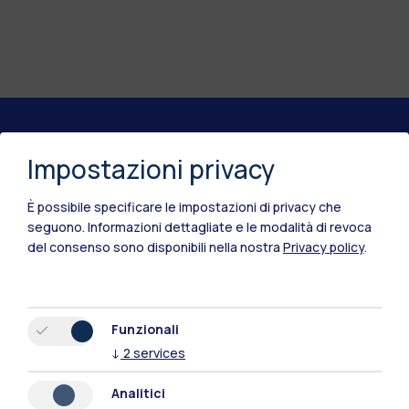
Polimi Community
Impostazioni privacy
Tutti i siti dell’ecosistema
È possibile specificare le impostazioni di privacy che
seguono.
Informazioni dettagliate e le modalità di revoca
del consenso sono disponibili nella nostra
Privacy policy
.
Residenze
Frontiere
Esa
Funzionali
↓
2
services
Analitici