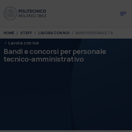
Skip to main content
Skip to page footer
You are here:
HOME
STAFF
LAVORA CON NOI
BANDI PERSONALE TA
Lavora con noi
Bandi e concorsi per personale
tecnico-amministrativo