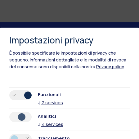
Impostazioni privacy
Polimi Community
Tutti i siti dell’ecosistema
È possibile specificare le impostazioni di privacy che
seguono.
Informazioni dettagliate e le modalità di revoca
del consenso sono disponibili nella nostra
Privacy policy
.
Residenze
Frontiere
Esa
Funzionali
↓
2
services
Analitici
↓
4
services
Tracciamento