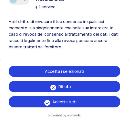
↓
1
service
Hai il diritto di revocare il tuo consenso in qualsiasi
momento, sia singolarmente che nella sua interezza. In
IT
EN
caso di revoca del consenso al trattamento dei dati, i dati
Sedi
raccolti legalmente fino alla revoca possono ancora
essere trattati dal fornitore.
Milano Leonardo
Milano Bovisa
Accetta i selezionati
Cremona
Rifiuta
Lecco
Mantova
Accetta tutti
Piacenza
Provided by websedit
Xi'an