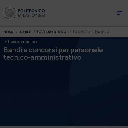
Skip to main content
Skip to page footer
You are here:
HOME
STAFF
LAVORA CON NOI
BANDI PERSONALE TA
Lavora con noi
Bandi e concorsi per personale
tecnico-amministrativo