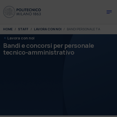
Skip to main content
Skip to page footer
You are here:
HOME
STAFF
LAVORA CON NOI
BANDI PERSONALE TA
Lavora con noi
Bandi e concorsi per personale
tecnico-amministrativo