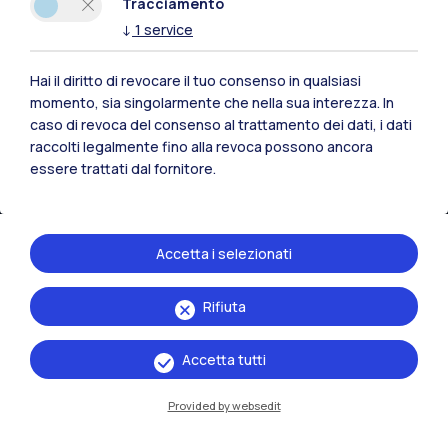
Tracciamento
↓
1
service
Hai il diritto di revocare il tuo consenso in qualsiasi
momento, sia singolarmente che nella sua interezza. In
IT
EN
caso di revoca del consenso al trattamento dei dati, i dati
Sedi
raccolti legalmente fino alla revoca possono ancora
essere trattati dal fornitore.
Milano Leonardo
Milano Bovisa
Accetta i selezionati
Cremona
Lecco
Rifiuta
Mantova
Accetta tutti
Piacenza
Provided by websedit
Xi'an