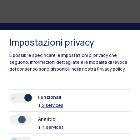
Impostazioni privacy
Polimi Community
Tutti i siti dell’ecosistema
È possibile specificare le impostazioni di privacy che
seguono.
Informazioni dettagliate e le modalità di revoca
del consenso sono disponibili nella nostra
Privacy policy
.
Residenze
Frontiere
Esa
Funzionali
↓
2
services
Analitici
↓
4
services