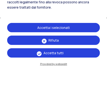
raccolti legalmente fino alla revoca possono ancora
essere trattati dal fornitore.
Accetta i selezionati
Rifiuta
IT
EN
Sedi
Accetta tutti
Milano Leonardo
Provided by websedit
Milano Bovisa
Cremona
Lecco
Mantova