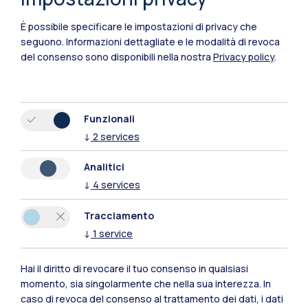
È possibile specificare le impostazioni di privacy che
seguono.
Informazioni dettagliate e le modalità di revoca
del consenso sono disponibili nella nostra
Privacy policy
.
Funzionali
↓
2
services
Polimi Community
Tutti i siti dell’ecosistema
Analitici
↓
4
services
Residenze
Frontiere
Esa
Tracciamento
↓
1
service
Hai il diritto di revocare il tuo consenso in qualsiasi
momento, sia singolarmente che nella sua interezza. In
caso di revoca del consenso al trattamento dei dati, i dati