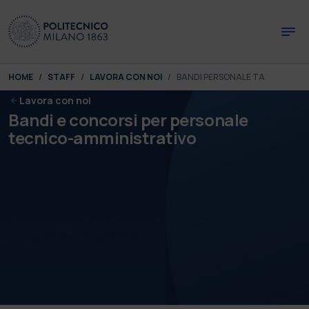
Skip to main content
Skip to page footer
You are here:
HOME
STAFF
LAVORA CON NOI
BANDI PERSONALE TA
Lavora con noi
Bandi e concorsi per personale
tecnico-amministrativo