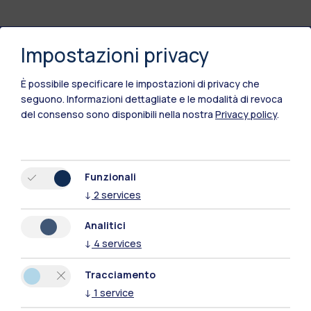
Impostazioni privacy
Polimi Community
È possibile specificare le impostazioni di privacy che
Tutti i siti dell’ecosistema
seguono.
Informazioni dettagliate e le modalità di revoca
del consenso sono disponibili nella nostra
Privacy policy
.
Residenze
Frontiere
Esa
Funzionali
↓
2
services
Analitici
↓
4
services
Tracciamento
↓
1
service