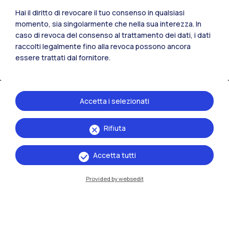
Hai il diritto di revocare il tuo consenso in qualsiasi
momento, sia singolarmente che nella sua interezza. In
caso di revoca del consenso al trattamento dei dati, i dati
IT
EN
raccolti legalmente fino alla revoca possono ancora
Sedi
essere trattati dal fornitore.
Milano Leonardo
Milano Bovisa
Accetta i selezionati
Cremona
Rifiuta
Lecco
Accetta tutti
Mantova
Provided by websedit
Piacenza
Xi'an