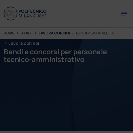
Skip to main content
Skip to page footer
You are here:
HOME
STAFF
LAVORA CON NOI
BANDI PERSONALE TA
Lavora con noi
Bandi e concorsi per personale
tecnico-amministrativo