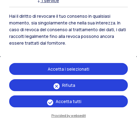
↓
1
service
Hai il diritto di revocare il tuo consenso in qualsiasi
momento, sia singolarmente che nella sua interezza. In
IT
EN
caso di revoca del consenso al trattamento dei dati, i dati
raccolti legalmente fino alla revoca possono ancora
Sedi
essere trattati dal fornitore.
Milano Leonardo
Milano Bovisa
Accetta i selezionati
Cremona
Rifiuta
Lecco
Accetta tutti
Mantova
Piacenza
Provided by websedit
Xi'an