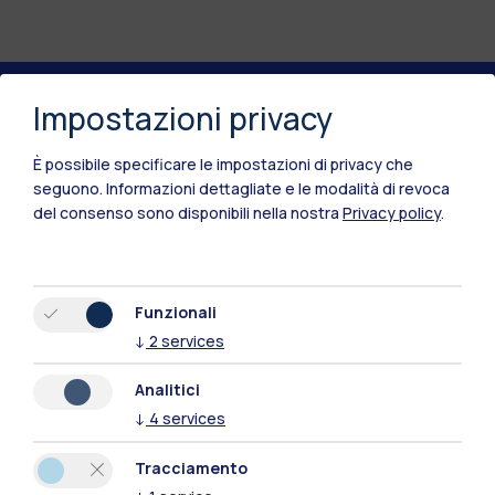
Impostazioni privacy
Polimi Community
È possibile specificare le impostazioni di privacy che
Tutti i siti dell’ecosistema
seguono.
Informazioni dettagliate e le modalità di revoca
del consenso sono disponibili nella nostra
Privacy policy
.
Residenze
Frontiere
Esa
Funzionali
↓
2
services
Analitici
↓
4
services
Tracciamento