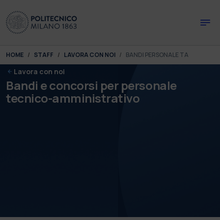
Skip to main content
Skip to page footer
You are here:
HOME
STAFF
LAVORA CON NOI
BANDI PERSONALE TA
Lavora con noi
Bandi e concorsi per personale
tecnico-amministrativo