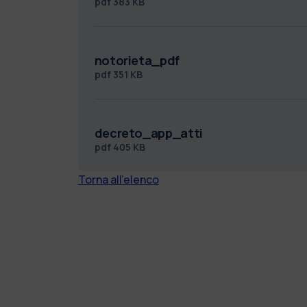
pdf
383 KB
notorieta_pdf
pdf
351 KB
decreto_app_atti
pdf
405 KB
Torna all'elenco