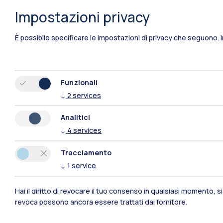
Impostazioni privacy
È possibile specificare le impostazioni di privacy che seguono.
Funzionali
↓
2
services
Polimi Community
Analitici
↓
4
services
Tutti i siti dell’ecosistema
Tracciamento
↓
1
service
Hai il diritto di revocare il tuo consenso in qualsiasi momento, 
revoca possono ancora essere trattati dal fornitore.