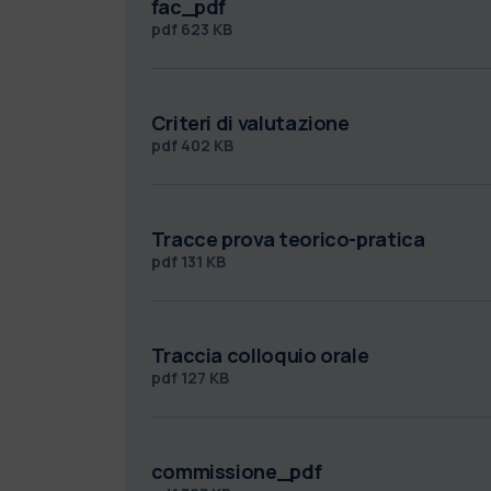
fac_pdf
pdf
623 KB
Criteri di valutazione
pdf
402 KB
Tracce prova teorico-pratica
pdf
131 KB
Traccia colloquio orale
pdf
127 KB
commissione_pdf