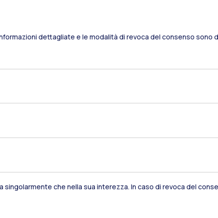
Informazioni dettagliate e le modalità di revoca del consenso sono di
Residenze
Frontiere
Es
Alumni
Webeep
S
sia singolarmente che nella sua interezza. In caso di revoca del consen