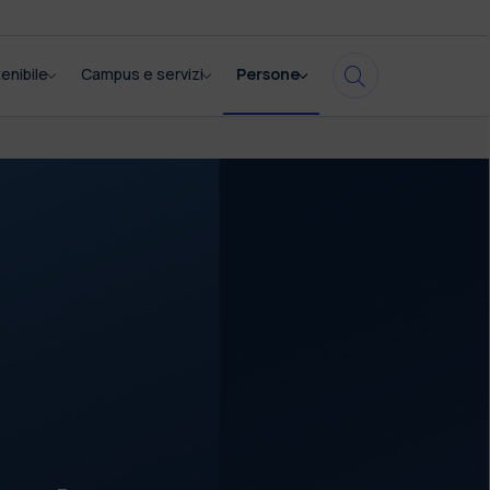
enibile
Campus e servizi
Persone