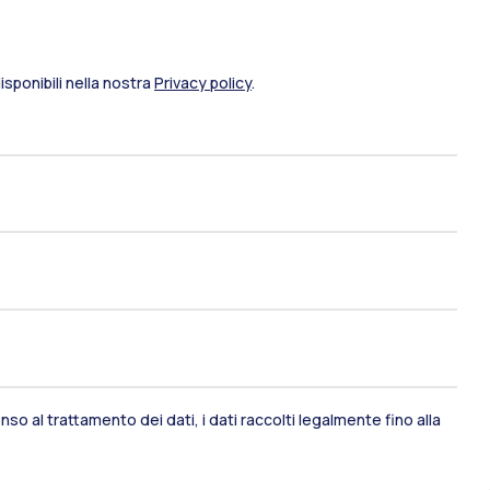
sponibili nella nostra
Privacy policy
.
ami di stato
Career Service
port
Pok
so al trattamento dei dati, i dati raccolti legalmente fino alla
IT
EN