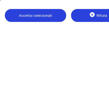
Accetta i selezionati
Rifiuta
Sedi
Milano Leonardo
Milano Bovisa
Cremona
Lecco
Mantova
Piacenza
Xi'an