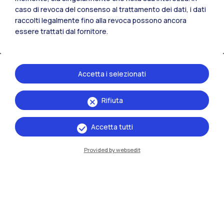
caso di revoca del consenso al trattamento dei dati, i dati
IT
EN
raccolti legalmente fino alla revoca possono ancora
essere trattati dal fornitore.
Sedi
Milano Leonardo
Accetta i selezionati
Milano Bovisa
Cremona
Rifiuta
Lecco
Accetta tutti
Mantova
Provided by websedit
Piacenza
Xi'an
Naviga il sito