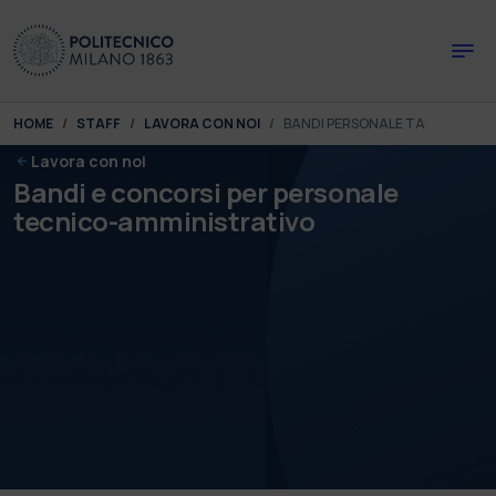
Skip to main content
Skip to page footer
You are here:
HOME
STAFF
LAVORA CON NOI
BANDI PERSONALE TA
Lavora con noi
Bandi e concorsi per personale
tecnico-amministrativo