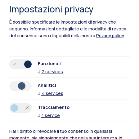
Impostazioni privacy
Polimi Community
È possibile specificare le impostazioni di privacy che
seguono.
Informazioni dettagliate e le modalità di revoca
Tutti i siti dell’ecosistema
del consenso sono disponibili nella nostra
Privacy policy
.
Residenze
Frontiere
Esa
Funzionali
↓
2
services
Analitici
↓
4
services
Tracciamento
↓
1
service
Hai il diritto di revocare il tuo consenso in qualsiasi
momento, sia singolarmente che nella sua interezza. In