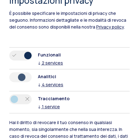
Impostazioni privacy
È possibile specificare le impostazioni di privacy che
Polimi Community
seguono.
Informazioni dettagliate e le modalità di revoca
Tutti i siti dell’ecosistema
del consenso sono disponibili nella nostra
Privacy policy
.
Residenze
Frontiere
Esa
Funzionali
↓
2
services
Analitici
↓
4
services
Tracciamento
↓
1
service
Hai il diritto di revocare il tuo consenso in qualsiasi
momento, sia singolarmente che nella sua interezza. In
caso di revoca del consenso al trattamento dei dati, i dati