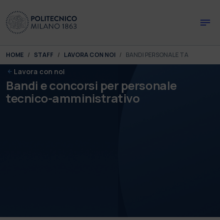
Skip to main content
Skip to page footer
You are here:
HOME
STAFF
LAVORA CON NOI
BANDI PERSONALE TA
Lavora con noi
Bandi e concorsi per personale
tecnico-amministrativo