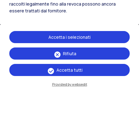
raccolti legalmente fino alla revoca possono ancora
IT
EN
essere trattati dal fornitore.
Sedi
Milano Leonardo
Accetta i selezionati
Milano Bovisa
Rifiuta
Cremona
Lecco
Accetta tutti
Mantova
Provided by websedit
Piacenza
Xi'an
Naviga il sito