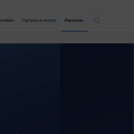
enibile
Campus e servizi
Persone