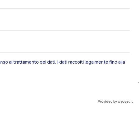
ami di stato
Career Service
port
Pok
so al trattamento dei dati, i dati raccolti legalmente fino alla
IT
EN
Provided by websedit
Risorse
WeBeep