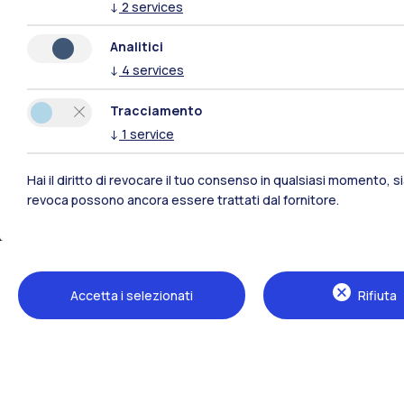
↓
2
services
Analitici
↓
4
services
Polimi Community
Tracciamento
↓
1
service
Tutti i siti dell’ecosistema
Hai il diritto di revocare il tuo consenso in qualsiasi momento, 
revoca possono ancora essere trattati dal fornitore.
Accetta i selezionati
Rifiuta
Sedi