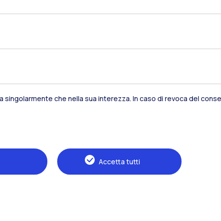
Residenze
Frontiere
Es
Alumni
Webeep
S
sia singolarmente che nella sua interezza. In caso di revoca del consen
Accetta tutti
Naviga il sito
Il Politecnico