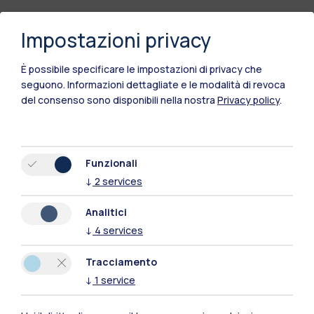
Impostazioni privacy
Polimi Community
È possibile specificare le impostazioni di privacy che
Tutti i siti dell’ecosistema
seguono.
Informazioni dettagliate e le modalità di revoca
del consenso sono disponibili nella nostra
Privacy policy
.
Residenze
Frontiere
Esa
Funzionali
↓
2
services
Analitici
↓
4
services
Tracciamento
↓
1
service