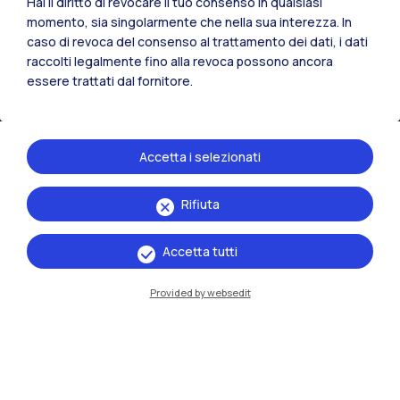
Hai il diritto di revocare il tuo consenso in qualsiasi
momento, sia singolarmente che nella sua interezza. In
caso di revoca del consenso al trattamento dei dati, i dati
IT
EN
raccolti legalmente fino alla revoca possono ancora
essere trattati dal fornitore.
Sedi
Milano Leonardo
Milano Bovisa
Accetta i selezionati
Cremona
Rifiuta
Lecco
Accetta tutti
Mantova
Provided by websedit
Piacenza
Xi'an
Naviga il sito