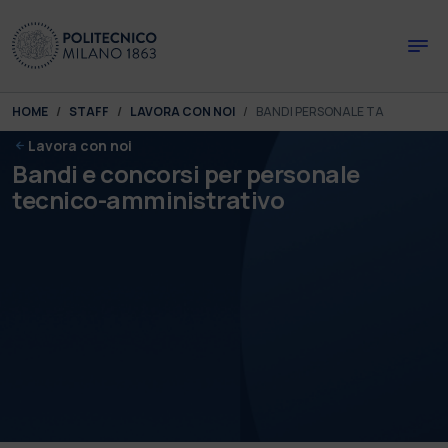
Skip to main content
Skip to page footer
You are here:
HOME
STAFF
LAVORA CON NOI
BANDI PERSONALE TA
Lavora con noi
Bandi e concorsi per personale
tecnico-amministrativo