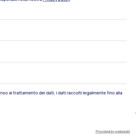
ami di stato
Career Service
port
Pok
so al trattamento dei dati, i dati raccolti legalmente fino alla
IT
EN
Provided by websedit