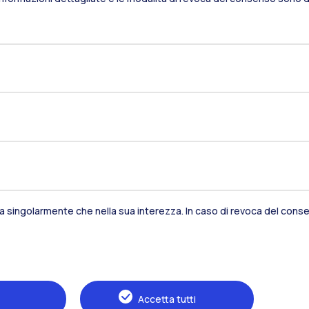
Residenze
Frontiere
Es
Alumni
Webeep
S
sia singolarmente che nella sua interezza. In caso di revoca del consen
Accetta tutti