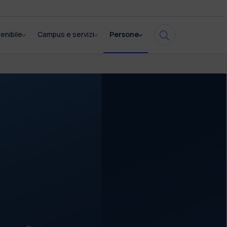
enibile
Campus e servizi
Persone