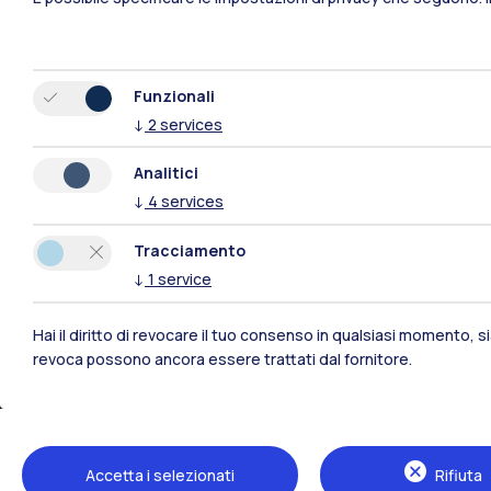
Funzionali
↓
2
services
Analitici
Polimi Community
↓
4
services
Tutti i siti dell’ecosistema
Tracciamento
↓
1
service
Hai il diritto di revocare il tuo consenso in qualsiasi momento, 
revoca possono ancora essere trattati dal fornitore.
Accetta i selezionati
Rifiuta