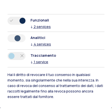
Funzionali
↓
2
services
Analitici
↓
4
services
Tracciamento
↓
1
service
Hai il diritto di revocare il tuo consenso in qualsiasi
momento, sia singolarmente che nella sua interezza. In
Polimi Community
caso di revoca del consenso al trattamento dei dati, i dati
Tutti i siti dell’ecosistema
raccolti legalmente fino alla revoca possono ancora
essere trattati dal fornitore.
Residenze
Frontiere
Esa