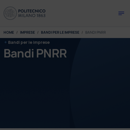
Skip to main content
Skip to page footer
You are here:
HOME
IMPRESE
BANDI PER LE IMPRESE
BANDI PNRR
Bandi per le imprese
Bandi PNRR