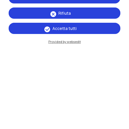
Rifiuta
Accetta tutti
Provided by websedit
IT
EN
Sedi
Milano Leonardo
Milano Bovisa
Cremona