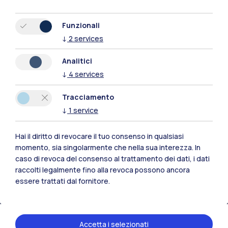
Funzionali
↓
2
services
Analitici
↓
4
services
Tracciamento
↓
1
service
Hai il diritto di revocare il tuo consenso in qualsiasi
Polimi Community
momento, sia singolarmente che nella sua interezza. In
caso di revoca del consenso al trattamento dei dati, i dati
Tutti i siti dell’ecosistema
raccolti legalmente fino alla revoca possono ancora
essere trattati dal fornitore.
Residenze
Frontiere
Esa
Accetta i selezionati