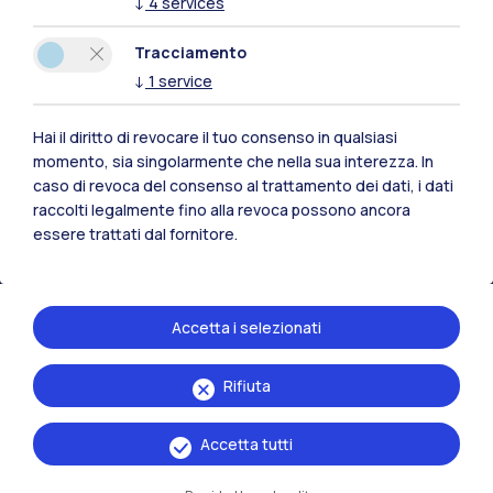
↓
4
services
Polimi Community
Tracciamento
Tutti i siti dell’ecosistema
↓
1
service
Hai il diritto di revocare il tuo consenso in qualsiasi
Residenze
Frontiere
Esa
momento, sia singolarmente che nella sua interezza. In
caso di revoca del consenso al trattamento dei dati, i dati
raccolti legalmente fino alla revoca possono ancora
essere trattati dal fornitore.
Accetta i selezionati
Rifiuta
Accetta tutti
IT
EN