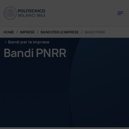
Skip to main content
Skip to page footer
You are here:
HOME
IMPRESE
BANDI PER LE IMPRESE
BANDI PNRR
Bandi per le imprese
Bandi PNRR