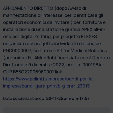
AFFIDAMENTO DIRETTO (dopo Avviso di
manifestazione di interesse per identificare gli
operatori economici da invitare ) per fornitura e
installazione di una stazione grafica APEX all-in-
one per digital knitting, per progetto FTEXES
nell’ambito del progetto individuato dal codice
PNC0000007, con titolo - Fit for Medical Robotics
(acronimo: Fit.4MedRob) finanziato con il Decreto
Direttoriale 9 dicembre 2022, prot. n. 0001984 -
CUP B53C22006960001 link
https://www.polimi.it/imprese/bandi-per-le-
imprese/bandi-gara-pnrr/b-g-pnrr-23015
Data scadenza bando:
20-11-25 alle ore 17:57