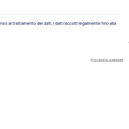
so al trattamento dei dati, i dati raccolti legalmente fino alla
ami di stato
Career Service
Provided by websedit
port
Pok
IT
EN