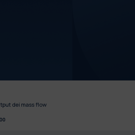
R
utput dei mass flow
:00