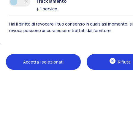
Tracciamento
↓
1
service
Hai il diritto di revocare il tuo consenso in qualsiasi momento, 
revoca possono ancora essere trattati dal fornitore.
Polimi Community
Accetta i selezionati
Rifiuta
Tutti i siti dell’ecosistema