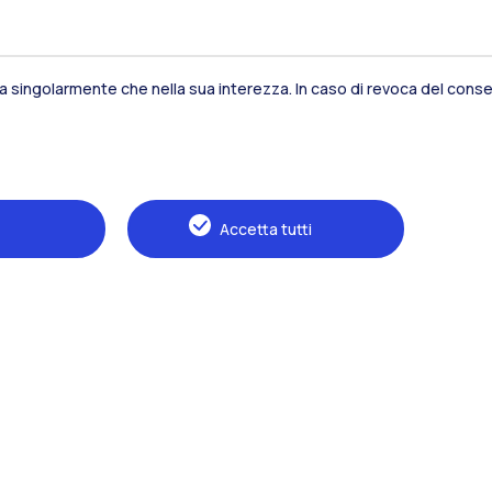
sia singolarmente che nella sua interezza. In caso di revoca del consen
Residenze
Frontiere
Es
Accetta tutti
Alumni
Webeep
S