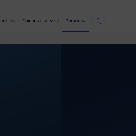
enibile
Campus e servizi
Persone