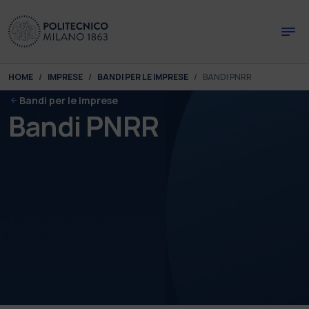
Skip to main content
Skip to page footer
You are here:
HOME
IMPRESE
BANDI PER LE IMPRESE
BANDI PNRR
Bandi per le imprese
Bandi PNRR