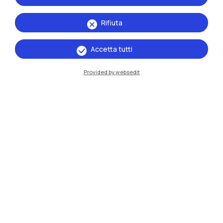
Rifiuta
Accetta tutti
Provided by websedit
IT
EN
Sedi
Milano Leonardo
Milano Bovisa
Cremona