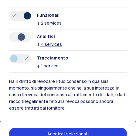
Funzionali
↓
2
services
Analitici
↓
4
services
Tracciamento
↓
1
service
Hai il diritto di revocare il tuo consenso in qualsiasi
Polimi Community
momento, sia singolarmente che nella sua interezza. In
caso di revoca del consenso al trattamento dei dati, i dati
Tutti i siti dell’ecosistema
raccolti legalmente fino alla revoca possono ancora
essere trattati dal fornitore.
Residenze
Frontiere
Esa
Accetta i selezionati