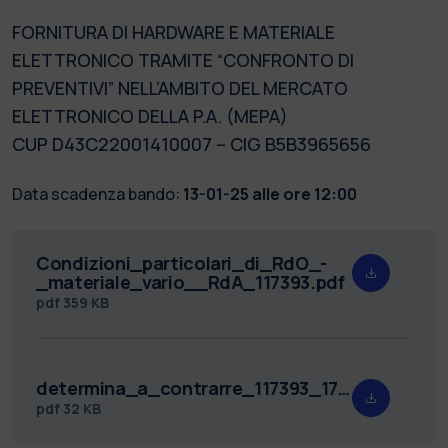
FORNITURA DI HARDWARE E MATERIALE
ELETTRONICO TRAMITE “CONFRONTO DI
PREVENTIVI” NELL’AMBITO DEL MERCATO
ELETTRONICO DELLA P.A. (MEPA)
CUP D43C22001410007 – CIG B5B3965656
Data scadenza bando:
13-01-25 alle ore 12:00
Condizioni_particolari_di_RdO_-
_materiale_vario__RdA_117393.pdf
pdf
359 KB
determina_a_contrarre_117393_17_12_2024.pdf
pdf
32 KB