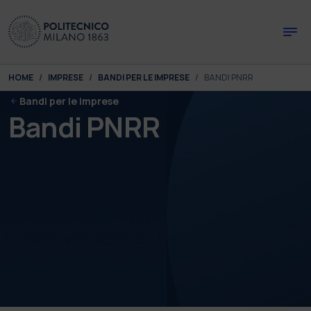
Skip to main content
Skip to page footer
You are here:
HOME
IMPRESE
BANDI PER LE IMPRESE
BANDI PNRR
Bandi per le imprese
Bandi PNRR