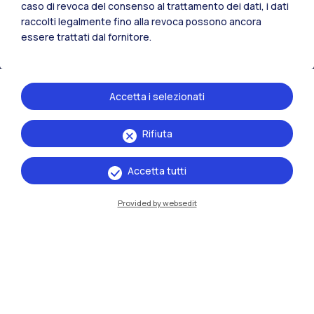
caso di revoca del consenso al trattamento dei dati, i dati
Residenze
Frontiere
Esa
raccolti legalmente fino alla revoca possono ancora
essere trattati dal fornitore.
Accetta i selezionati
Rifiuta
Accetta tutti
Provided by websedit
IT
EN
Sedi
Milano Leonardo