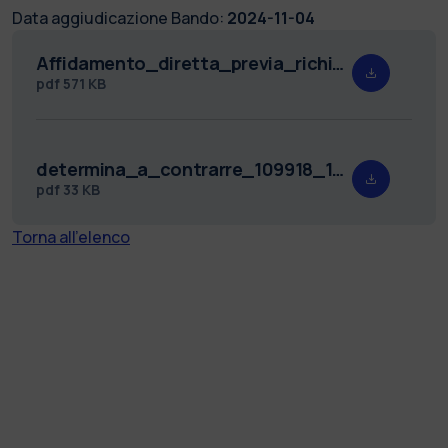
Data aggiudicazione Bando:
2024-11-04
Affidamento_diretta_previa_richiesta_di_preventivi.pdf
pdf
571 KB
determina_a_contrarre_109918_16_10_2024.pdf
pdf
33 KB
Torna all'elenco