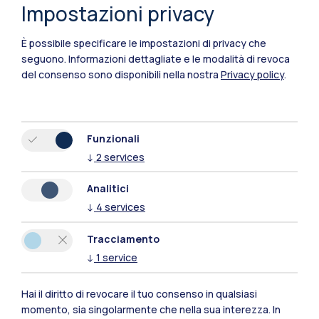
Impostazioni privacy
È possibile specificare le impostazioni di privacy che
seguono.
Informazioni dettagliate e le modalità di revoca
del consenso sono disponibili nella nostra
Privacy policy
.
Funzionali
↓
2
services
Analitici
↓
4
services
Tracciamento
↓
1
service
Polimi Community
Tutti i siti dell’ecosistema
Hai il diritto di revocare il tuo consenso in qualsiasi
momento, sia singolarmente che nella sua interezza. In