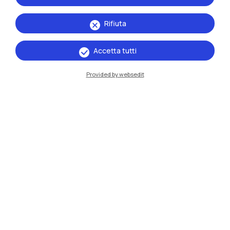
Rifiuta
Accetta tutti
Provided by websedit
IT
EN
Sedi
Milano Leonardo
Milano Bovisa
Cremona