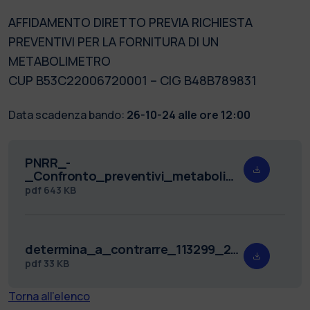
AFFIDAMENTO DIRETTO PREVIA RICHIESTA
PREVENTIVI PER LA FORNITURA DI UN
METABOLIMETRO
CUP B53C22006720001 – CIG B48B789831
Data scadenza bando:
26-10-24 alle ore 12:00
PNRR_-
_Confronto_preventivi_metabolimetro_RdA_113299.pdf
pdf
643 KB
determina_a_contrarre_113299_21_10_2024.pdf
pdf
33 KB
Torna all'elenco