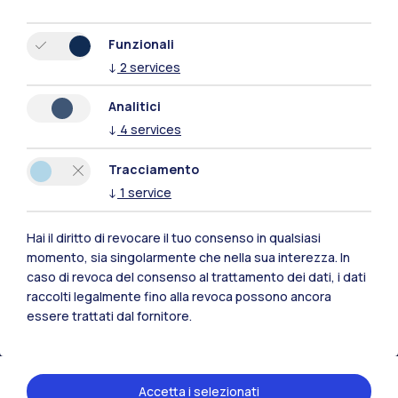
Funzionali
↓
2
services
Analitici
↓
4
services
Tracciamento
↓
1
service
Hai il diritto di revocare il tuo consenso in qualsiasi
Polimi Community
momento, sia singolarmente che nella sua interezza. In
caso di revoca del consenso al trattamento dei dati, i dati
Tutti i siti dell’ecosistema
raccolti legalmente fino alla revoca possono ancora
essere trattati dal fornitore.
Residenze
Frontiere
Esa
Accetta i selezionati