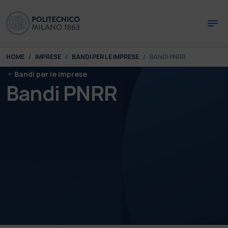
Skip to main content
Skip to page footer
You are here:
HOME
IMPRESE
BANDI PER LE IMPRESE
BANDI PNRR
Bandi per le imprese
Bandi PNRR