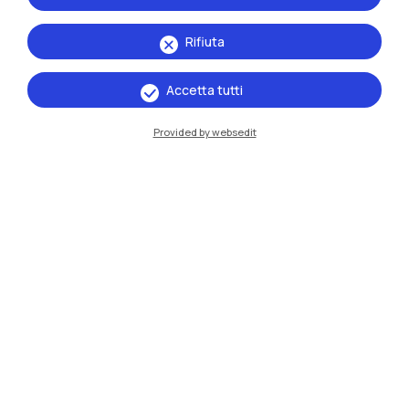
Rifiuta
Accetta tutti
Provided by websedit
IT
EN
Sedi
Milano Leonardo
Milano Bovisa
Cremona