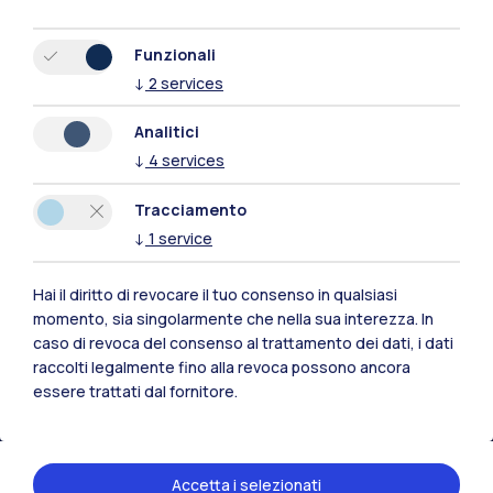
Funzionali
↓
2
services
Analitici
↓
4
services
Tracciamento
↓
1
service
Hai il diritto di revocare il tuo consenso in qualsiasi
Polimi Community
momento, sia singolarmente che nella sua interezza. In
caso di revoca del consenso al trattamento dei dati, i dati
Tutti i siti dell’ecosistema
raccolti legalmente fino alla revoca possono ancora
essere trattati dal fornitore.
Residenze
Frontiere
Esa
Accetta i selezionati