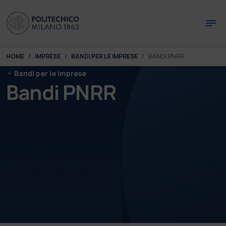
Skip to main content
Skip to page footer
You are here:
HOME
IMPRESE
BANDI PER LE IMPRESE
BANDI PNRR
Bandi per le imprese
Bandi PNRR