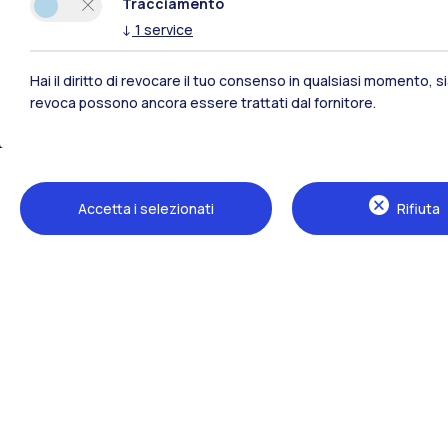
Tracciamento
↓
1
service
Hai il diritto di revocare il tuo consenso in qualsiasi momento, 
revoca possono ancora essere trattati dal fornitore.
Polimi Community
Accetta i selezionati
Rifiuta
Tutti i siti dell’ecosistema