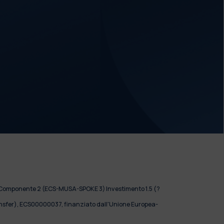
rca) Componente 2 (ECS-MUSA-SPOKE 3) Investimento 1.5 (?
ansfer), ECS00000037, finanziato dall'Unione Europea-