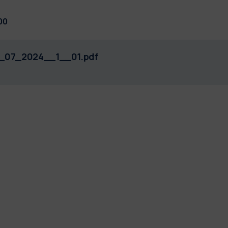
00
8_07_2024__1__01.pdf