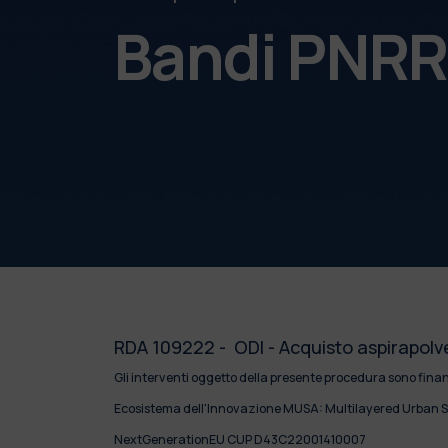
Bandi PNR
RDA 109222 - ODI - Acquisto aspirapolv
Gli interventi oggetto della presente procedura sono fina
Ecosistema dell'Innovazione MUSA: Multilayered Urban Su
NextGenerationEU CUP D43C22001410007