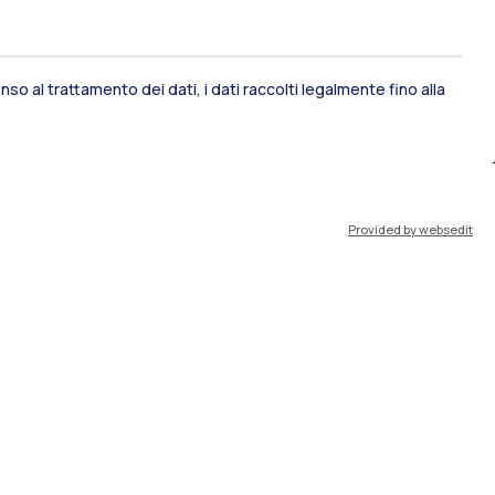
so al trattamento dei dati, i dati raccolti legalmente fino alla
ami di stato
Career Service
Provided by websedit
port
Pok
IT
EN