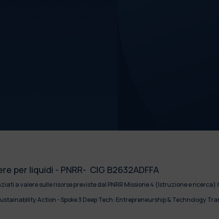
R
ere per liquidi - PNRR- CIG B2632ADFFA
nziati a valere sulle risorse previste dal PNRR Missione 4 (Istruzione e rice
stainability Action - Spoke 3 Deep Tech: Entrepreneurship & Technology Tr