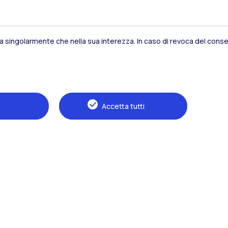
sia singolarmente che nella sua interezza. In caso di revoca del consen
Residenze
Frontiere
Es
Accetta tutti
Alumni
Webeep
S