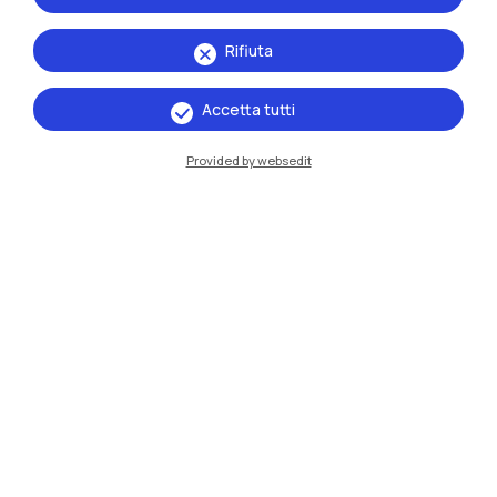
Rifiuta
Accetta tutti
Provided by websedit
IT
EN
Sedi
Milano Leonardo
Milano Bovisa
Cremona