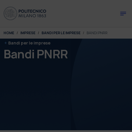
Skip to main content
Skip to page footer
You are here:
HOME
IMPRESE
BANDI PER LE IMPRESE
BANDI PNRR
Bandi per le imprese
Bandi PNRR