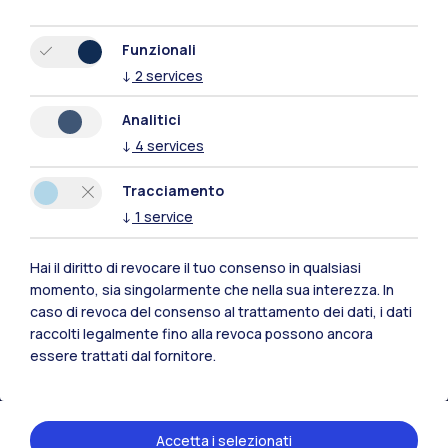
Funzionali
↓
2
services
Analitici
↓
4
services
Tracciamento
↓
1
service
Hai il diritto di revocare il tuo consenso in qualsiasi
Polimi Community
momento, sia singolarmente che nella sua interezza. In
caso di revoca del consenso al trattamento dei dati, i dati
Tutti i siti dell’ecosistema
raccolti legalmente fino alla revoca possono ancora
essere trattati dal fornitore.
Residenze
Frontiere
Esa
Accetta i selezionati