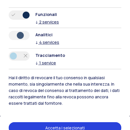
Funzionali
↓
2
services
Analitici
↓
4
services
Tracciamento
↓
1
service
Hai il diritto di revocare il tuo consenso in qualsiasi
Polimi Community
momento, sia singolarmente che nella sua interezza. In
caso di revoca del consenso al trattamento dei dati, i dati
Tutti i siti dell’ecosistema
raccolti legalmente fino alla revoca possono ancora
essere trattati dal fornitore.
Residenze
Frontiere
Esa
Accetta i selezionati