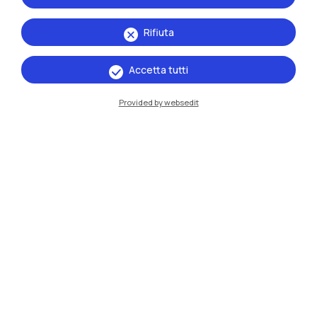
Rifiuta
Accetta tutti
Provided by websedit
IT
EN
Sedi
Milano Leonardo
Milano Bovisa
Cremona