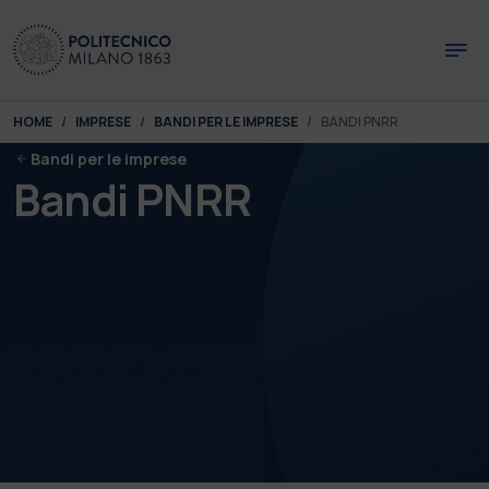
Skip to main content
Skip to page footer
You are here:
HOME
IMPRESE
BANDI PER LE IMPRESE
BANDI PNRR
Bandi per le imprese
Bandi PNRR