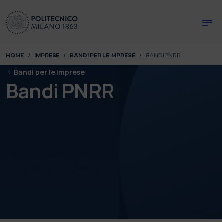
Skip to main content
Skip to page footer
You are here:
HOME
IMPRESE
BANDI PER LE IMPRESE
BANDI PNRR
Bandi per le imprese
Bandi PNRR