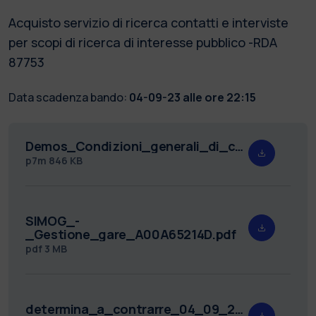
Acquisto servizio di ricerca contatti e interviste
per scopi di ricerca di interesse pubblico -RDA
87753
Data scadenza bando:
04-09-23 alle ore 22:15
Demos_Condizioni_generali_di_contratto_ITA_agg_0_rev.05.pdf.p7m
p7m
846 KB
SIMOG_-
_Gestione_gare_A00A65214D.pdf
pdf
3 MB
determina_a_contrarre_04_09_2023.pdf