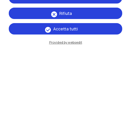
Rifiuta
Accetta tutti
Provided by websedit
IT
EN
Sedi
Milano Leonardo
Milano Bovisa
Cremona