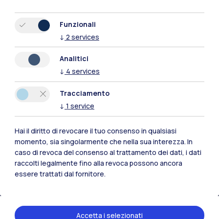
Funzionali
↓
2
services
Analitici
↓
4
services
Tracciamento
↓
1
service
Hai il diritto di revocare il tuo consenso in qualsiasi
Polimi Community
momento, sia singolarmente che nella sua interezza. In
caso di revoca del consenso al trattamento dei dati, i dati
Tutti i siti dell’ecosistema
raccolti legalmente fino alla revoca possono ancora
essere trattati dal fornitore.
Residenze
Frontiere
Esa
Accetta i selezionati