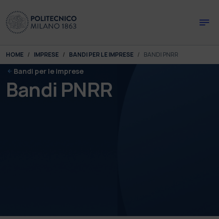
Skip to main content
Skip to page footer
You are here:
HOME
IMPRESE
BANDI PER LE IMPRESE
BANDI PNRR
Bandi per le imprese
Bandi PNRR