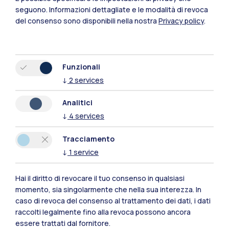
seguono.
Informazioni dettagliate e le modalità di revoca
del consenso sono disponibili nella nostra
Privacy policy
.
Funzionali
↓
2
services
Analitici
↓
4
services
Tracciamento
↓
1
service
Polimi Community
Hai il diritto di revocare il tuo consenso in qualsiasi
Tutti i siti dell’ecosistema
momento, sia singolarmente che nella sua interezza. In
caso di revoca del consenso al trattamento dei dati, i dati
raccolti legalmente fino alla revoca possono ancora
Residenze
Frontiere
Esa
essere trattati dal fornitore.