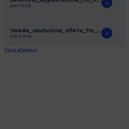
pdf
176 KB
Verbale_valutazione_offerte_fto_REP_1353_RDA117010.pdf
pdf
275 KB
Torna all'elenco