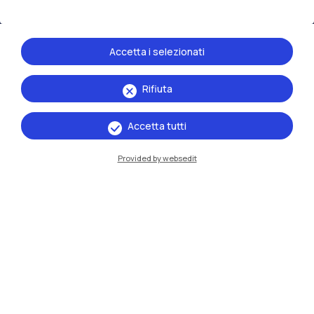
Accetta i selezionati
Rifiuta
Accetta tutti
Provided by websedit
IT
EN
Sedi
Milano Leonardo
Milano Bovisa