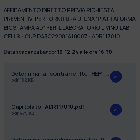
AFFIDAMENTO DIRETTO PREVIA RICHIESTA
PREVENTIVI PER FORNITURA DI UNA “PIATTAFORMA
BIOSTAMPA 4D” PER IL LABORATORIO LIVING LAB
CELLS - CUP D43C22001410007 - ADR117010
Data scadenza bando:
18-12-24 alle ore 16:30
Determina_a_contrarre_fto_REP_18545_ADR117010.pdf
pdf
162 KB
Capitolato_ADR117010.pdf
pdf
479 KB
Determina_aggiudicazione_fto_REP_135_RDA117010.pdf