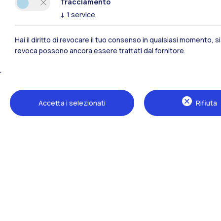
Tracciamento
↓
1
service
Hai il diritto di revocare il tuo consenso in qualsiasi momento, 
revoca possono ancora essere trattati dal fornitore.
Polimi Community
Accetta i selezionati
Rifiuta
Tutti i siti dell’ecosistema