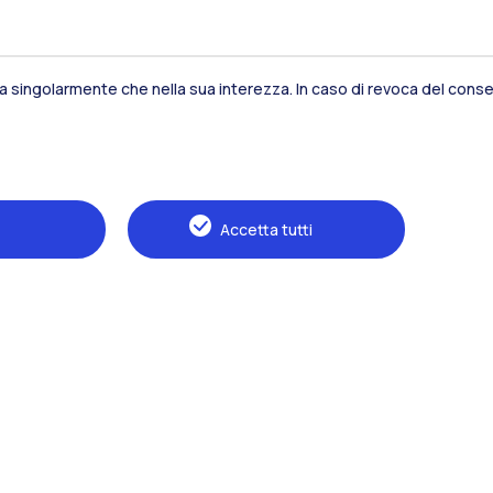
sia singolarmente che nella sua interezza. In caso di revoca del consen
Residenze
Frontiere
Es
Accetta tutti
Alumni
Webeep
S