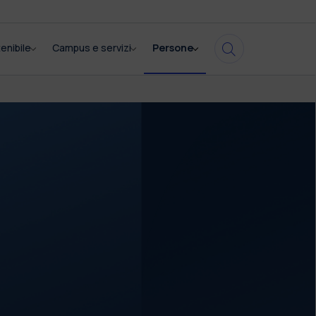
enibile
Campus e servizi
Persone