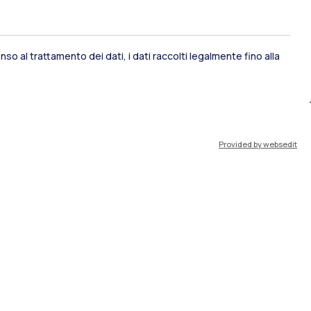
so al trattamento dei dati, i dati raccolti legalmente fino alla
ami di stato
Career Service
Provided by websedit
port
Pok
IT
EN