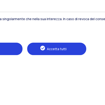
sia singolarmente che nella sua interezza. In caso di revoca del consen
Residenze
Frontiere
Es
Accetta tutti
Alumni
Webeep
S