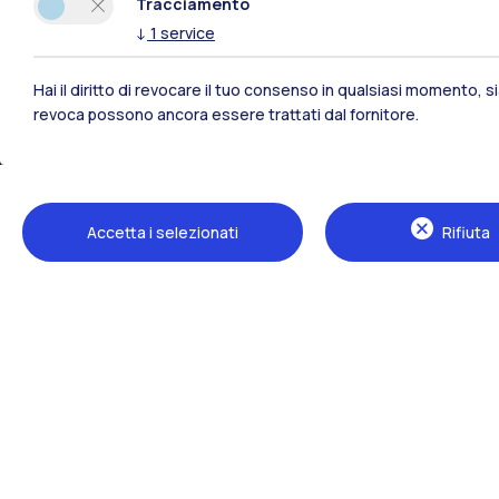
Tracciamento
↓
1
service
Hai il diritto di revocare il tuo consenso in qualsiasi momento, 
revoca possono ancora essere trattati dal fornitore.
Polimi Community
Accetta i selezionati
Rifiuta
Tutti i siti dell’ecosistema