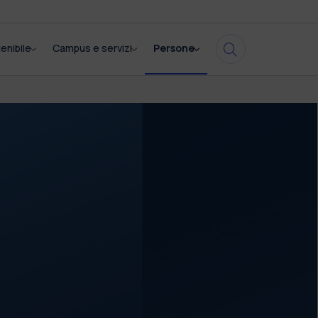
enibile
Campus e servizi
Persone