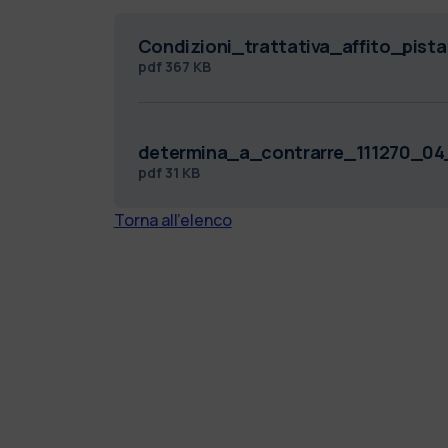
Condizioni_trattativa_affito_pista
pdf
367 KB
determina_a_contrarre_111270_0
pdf
31 KB
Torna all'elenco