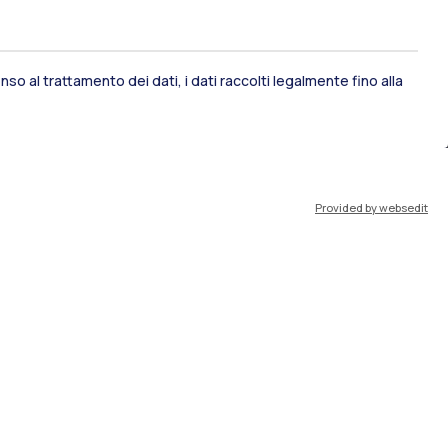
so al trattamento dei dati, i dati raccolti legalmente fino alla
ami di stato
Career Service
Provided by websedit
port
Pok
IT
EN