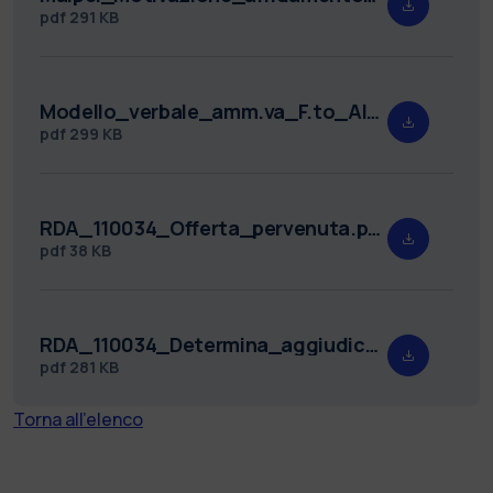
pdf
291 KB
Modello_verbale_amm.va_F.to_Al_PROT.pdf
pdf
299 KB
RDA_110034_Offerta_pervenuta.pdf
pdf
38 KB
RDA_110034_Determina_aggiudicazione.f.to_DFpdf.pdf
pdf
281 KB
Torna all'elenco