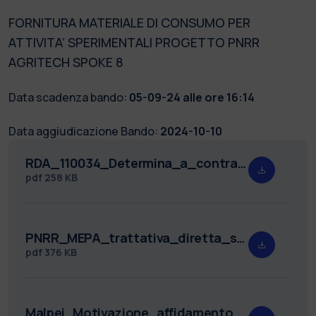
FORNITURA MATERIALE DI CONSUMO PER
ATTIVITA’ SPERIMENTALI PROGETTO PNRR
AGRITECH SPOKE 8
Data scadenza bando:
05-09-24 alle ore 16:14
Data aggiudicazione Bando:
2024-10-10
RDA_110034_Determina_a_contrarre_PNRR_Al_F.MA_DF_PROT..pdf
pdf
258 KB
PNRR_MEPA_trattativa_diretta_sotto40_RDA_110034.pdf
pdf
376 KB
Malpei_Motivazione_affidamento_diretto_membrana_task_832_signed_FM.pdf