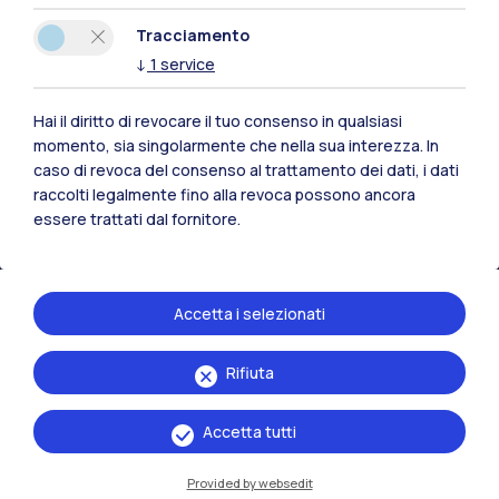
Polimi Community
Tracciamento
Tutti i siti dell’ecosistema
↓
1
service
Hai il diritto di revocare il tuo consenso in qualsiasi
Residenze
Frontiere
Esa
momento, sia singolarmente che nella sua interezza. In
caso di revoca del consenso al trattamento dei dati, i dati
raccolti legalmente fino alla revoca possono ancora
essere trattati dal fornitore.
Accetta i selezionati
Rifiuta
Accetta tutti
Provided by websedit
IT
EN