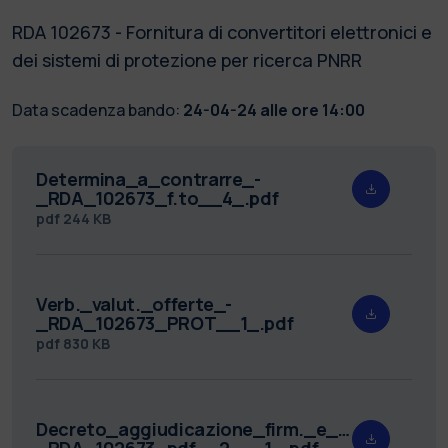
RDA 102673 - Fornitura di convertitori elettronici e
dei sistemi di protezione per ricerca PNRR
Data scadenza bando:
24-04-24 alle ore 14:00
Determina_a_contrarre_-
_RDA_102673_f.to__4_.pdf
pdf
244 KB
Verb._valut._offerte_-
_RDA_102673_PROT__1_.pdf
pdf
830 KB
Decreto_aggiudicazione_firm._e_prot._-
_RDA_102673_pdf__2___1_.pdf