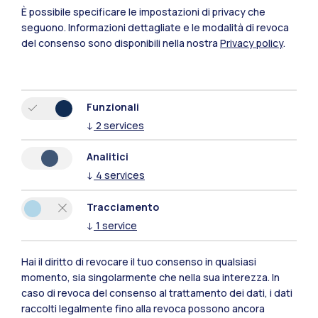
È possibile specificare le impostazioni di privacy che
seguono.
Informazioni dettagliate e le modalità di revoca
del consenso sono disponibili nella nostra
Privacy policy
.
Funzionali
↓
2
services
Analitici
↓
4
services
Tracciamento
↓
1
service
Polimi Community
Hai il diritto di revocare il tuo consenso in qualsiasi
Tutti i siti dell’ecosistema
momento, sia singolarmente che nella sua interezza. In
caso di revoca del consenso al trattamento dei dati, i dati
raccolti legalmente fino alla revoca possono ancora
Residenze
Frontiere
Esa