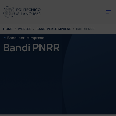
Skip to main content
Skip to page footer
You are here:
HOME
IMPRESE
BANDI PER LE IMPRESE
BANDI PNRR
Bandi per le imprese
Bandi PNRR