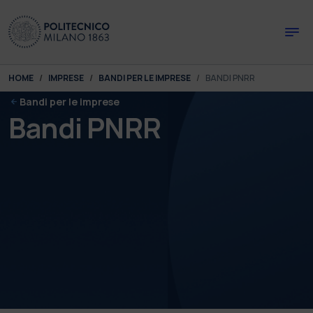
Skip to main content
Skip to page footer
You are here:
HOME
IMPRESE
BANDI PER LE IMPRESE
BANDI PNRR
Bandi per le imprese
Bandi PNRR