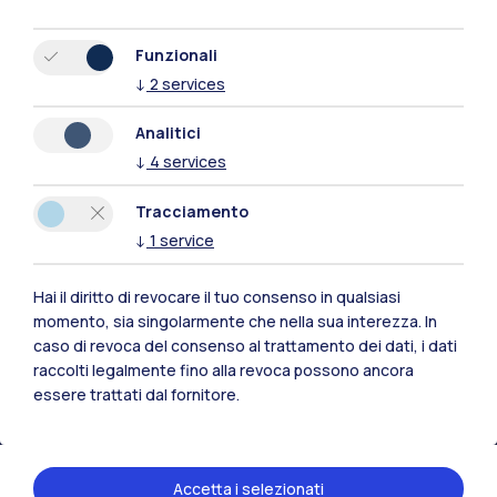
Funzionali
↓
2
services
Analitici
↓
4
services
Tracciamento
↓
1
service
Hai il diritto di revocare il tuo consenso in qualsiasi
Polimi Community
momento, sia singolarmente che nella sua interezza. In
caso di revoca del consenso al trattamento dei dati, i dati
Tutti i siti dell’ecosistema
raccolti legalmente fino alla revoca possono ancora
essere trattati dal fornitore.
Residenze
Frontiere
Esa
Accetta i selezionati