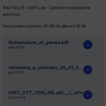
Rda 101415 - NWF Lab - Carrello riscaldatore
elettrico
Data scadenza bando:
27-02-24 alle ore 12:55
Dichiarazione_di_genere.pdf
pdf
115 KB
determina_a_contrarre_20_03_2024.pdf
pdf
31 KB
CERT_OTT_ITEM_SRL.pdf__1_.p7m
p7m
68 KB