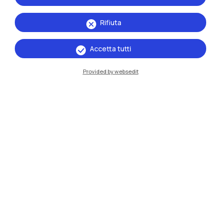
Rifiuta
Accetta tutti
Provided by websedit
IT
EN
Sedi
Milano Leonardo
Milano Bovisa
Cremona