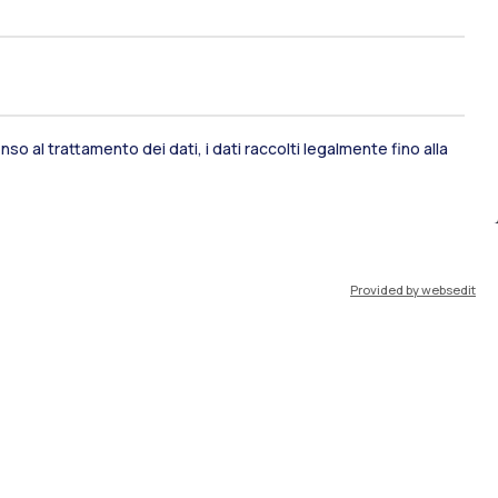
so al trattamento dei dati, i dati raccolti legalmente fino alla
ami di stato
Career Service
Provided by websedit
port
Pok
IT
EN