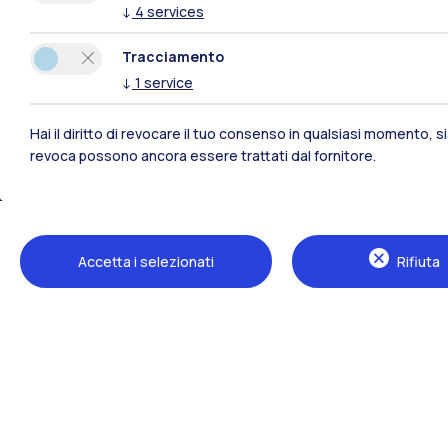
↓
4
services
Tracciamento
↓
1
service
Hai il diritto di revocare il tuo consenso in qualsiasi momento, 
revoca possono ancora essere trattati dal fornitore.
Polimi Community
Accetta i selezionati
Rifiuta
Tutti i siti dell’ecosistema