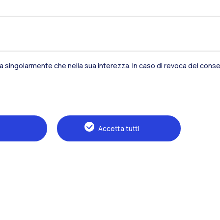
sia singolarmente che nella sua interezza. In caso di revoca del consen
Residenze
Frontiere
Es
Accetta tutti
Alumni
Webeep
S