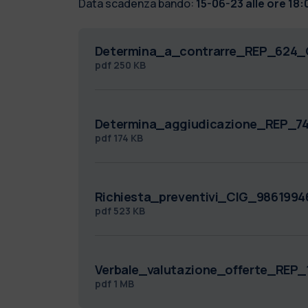
Data scadenza bando:
15-06-23 alle ore 18:
Determina_a_contrarre_REP_624_
pdf
250 KB
Determina_aggiudicazione_REP_7
pdf
174 KB
Richiesta_preventivi_CIG_9861994
pdf
523 KB
Verbale_valutazione_offerte_REP
pdf
1 MB