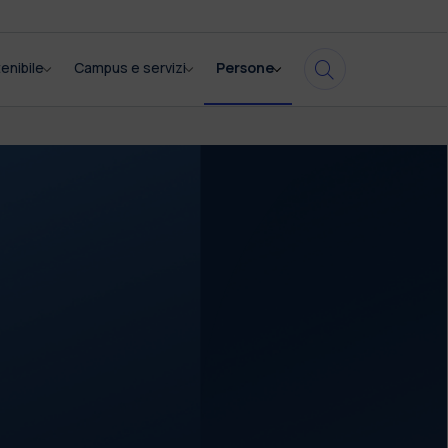
enibile
Campus e servizi
Persone