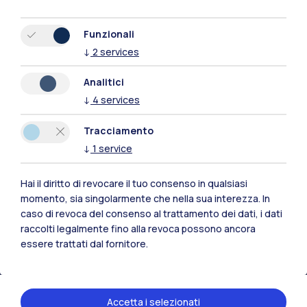
Funzionali
↓
2
services
Analitici
↓
4
services
Tracciamento
↓
1
service
Hai il diritto di revocare il tuo consenso in qualsiasi
Polimi Community
momento, sia singolarmente che nella sua interezza. In
caso di revoca del consenso al trattamento dei dati, i dati
Tutti i siti dell’ecosistema
raccolti legalmente fino alla revoca possono ancora
essere trattati dal fornitore.
Residenze
Frontiere
Esa
Accetta i selezionati