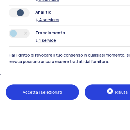
Analitici
↓
4
services
Tracciamento
↓
1
service
Hai il diritto di revocare il tuo consenso in qualsiasi momento, 
revoca possono ancora essere trattati dal fornitore.
Polimi Community
Tutti i siti dell’ecosistema
Accetta i selezionati
Rifiuta