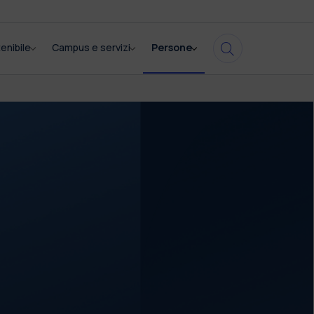
enibile
Campus e servizi
Persone