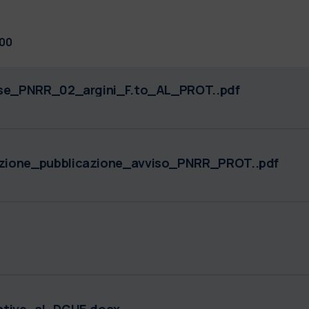
:00
sse_PNRR_02_argini_F.to_AL_PROT..pdf
zione_pubblicazione_avviso_PNRR_PROT..pdf
ative_al_DGUE.docx