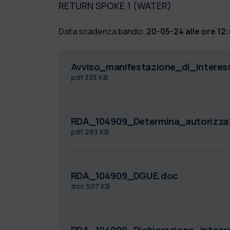
RETURN SPOKE 1 (WATER)
Data scadenza bando:
20-05-24 alle ore 12
Avviso_manifestazione_di_intere
pdf
335 KB
RDA_104909_Determina_autorizza
pdf
283 KB
RDA_104909_DGUE.doc
doc
507 KB
RDA_104909_Dichiarazione_integr