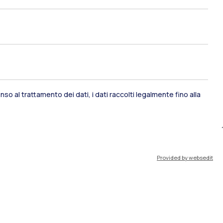
so al trattamento dei dati, i dati raccolti legalmente fino alla
ami di stato
Career Service
Provided by websedit
port
Pok