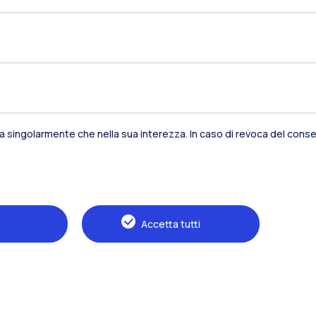
sia singolarmente che nella sua interezza. In caso di revoca del consen
Residenze
Frontiere
Es
Accetta tutti
Alumni
Webeep
S