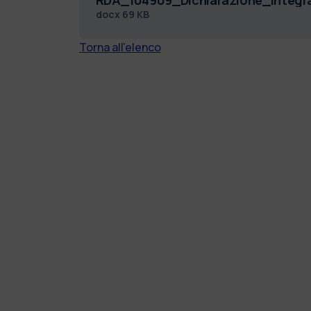
docx
69 KB
Torna all'elenco