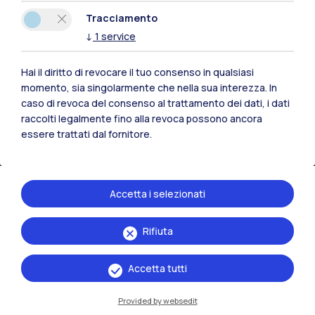
Polimi Community
Tracciamento
Tutti i siti dell’ecosistema
↓
1
service
Hai il diritto di revocare il tuo consenso in qualsiasi
Residenze
Frontiere
Esa
momento, sia singolarmente che nella sua interezza. In
caso di revoca del consenso al trattamento dei dati, i dati
raccolti legalmente fino alla revoca possono ancora
essere trattati dal fornitore.
Accetta i selezionati
Rifiuta
Accetta tutti
Provided by websedit
IT
EN