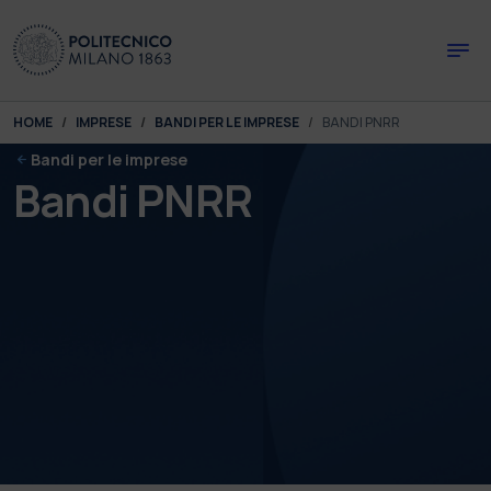
Skip to main content
Skip to page footer
You are here:
HOME
IMPRESE
BANDI PER LE IMPRESE
BANDI PNRR
Bandi per le imprese
Bandi PNRR