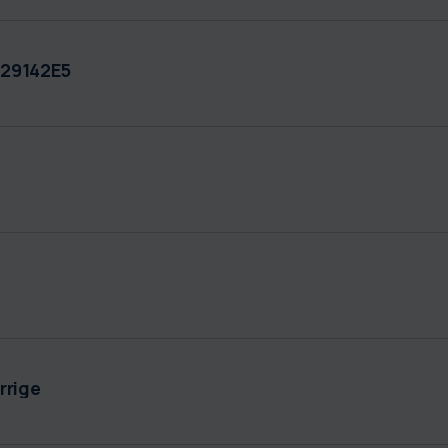
929142E5
rrige