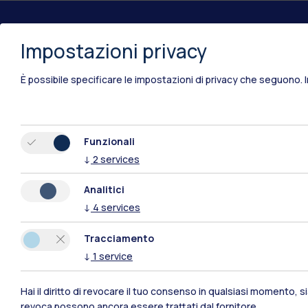
Impostazioni privacy
Polimi Community
È possibile specificare le impostazioni di privacy che seguono.
Tutti i siti dell’ecosistema
Funzionali
↓
2
services
Analitici
↓
4
services
Tracciamento
↓
1
service
Sedi
Hai il diritto di revocare il tuo consenso in qualsiasi momento, 
Milano Leonardo
revoca possono ancora essere trattati dal fornitore.