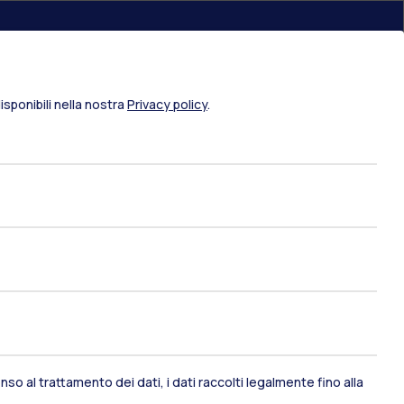
ami di stato
Career Service
sponibili nella nostra
Privacy policy
.
port
Pok
IT
EN
Risorse
so al trattamento dei dati, i dati raccolti legalmente fino alla
WeBeep