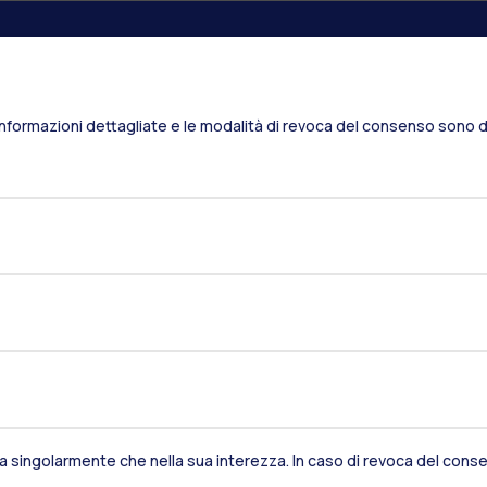
Residenze
Frontiere
Es
Informazioni dettagliate e le modalità di revoca del consenso sono di
Alumni
Webeep
S
Naviga il sito
sia singolarmente che nella sua interezza. In caso di revoca del consen
Il Politecnico