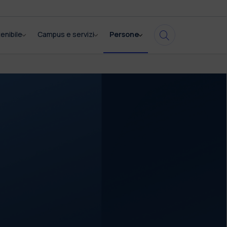
enibile
Campus e servizi
Persone