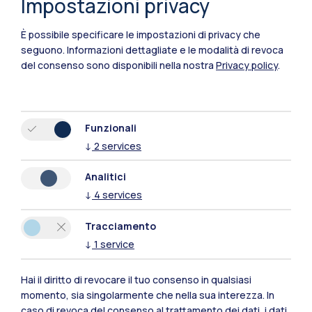
Impostazioni privacy
È possibile specificare le impostazioni di privacy che
seguono.
Informazioni dettagliate e le modalità di revoca
del consenso sono disponibili nella nostra
Privacy policy
.
Funzionali
↓
2
services
Analitici
↓
4
services
Tracciamento
↓
1
service
Polimi Community
Tutti i siti dell’ecosistema
Hai il diritto di revocare il tuo consenso in qualsiasi
momento, sia singolarmente che nella sua interezza. In
caso di revoca del consenso al trattamento dei dati, i dati