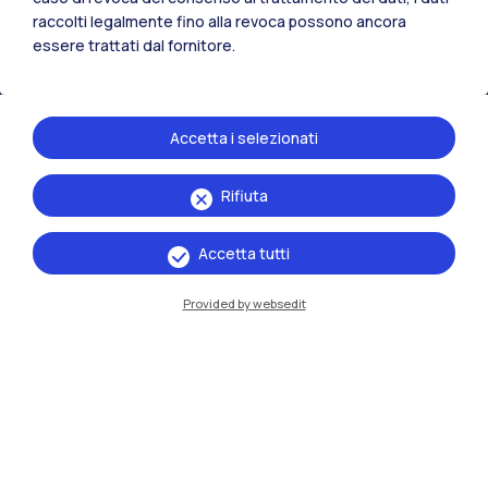
raccolti legalmente fino alla revoca possono ancora
Residenze
Frontiere
Esa
essere trattati dal fornitore.
Accetta i selezionati
Rifiuta
Accetta tutti
Provided by websedit
IT
EN
Sedi
Milano Leonardo