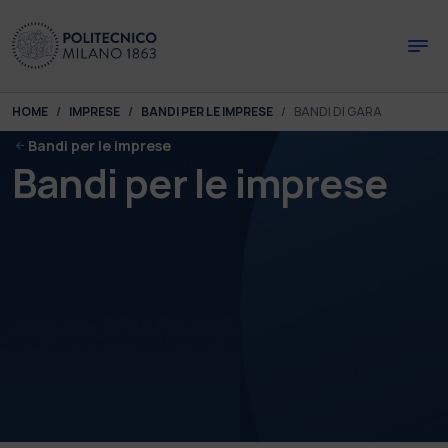
Skip to main content
Skip to page footer
You are here:
HOME
IMPRESE
BANDI PER LE IMPRESE
BANDI DI GARA
Bandi per le imprese
Bandi per le imprese