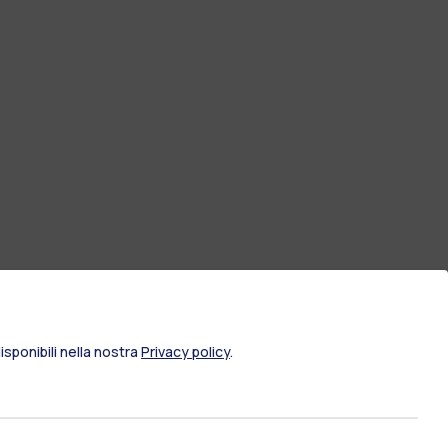
sponibili nella nostra
Privacy policy
.
ami di stato
Career Service