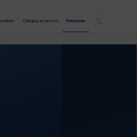
enibile
Campus e servizi
Persone