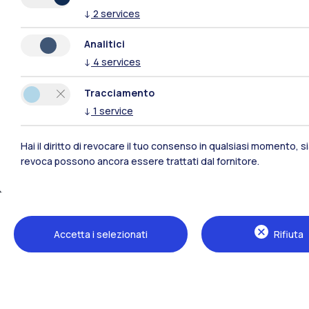
Tutti i siti dell’ecosistema
↓
2
services
Analitici
↓
4
services
Tracciamento
↓
1
service
Hai il diritto di revocare il tuo consenso in qualsiasi momento, 
revoca possono ancora essere trattati dal fornitore.
Sedi
Milano Leonardo
Accetta i selezionati
Rifiuta
Milano Bovisa
Cremona
Lecco