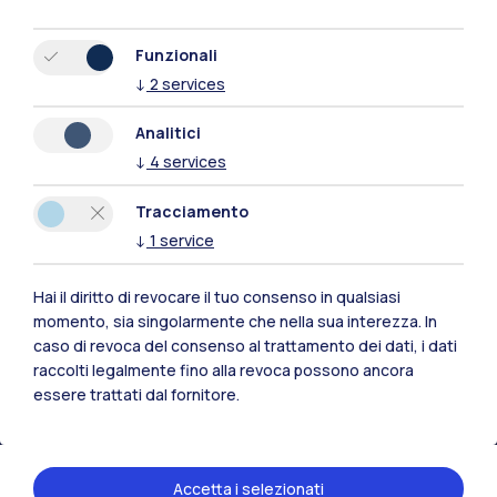
Funzionali
↓
2
services
Analitici
↓
4
services
Tracciamento
↓
1
service
Hai il diritto di revocare il tuo consenso in qualsiasi
Polimi Community
momento, sia singolarmente che nella sua interezza. In
caso di revoca del consenso al trattamento dei dati, i dati
Tutti i siti dell’ecosistema
raccolti legalmente fino alla revoca possono ancora
essere trattati dal fornitore.
Residenze
Frontiere
Esa
Accetta i selezionati