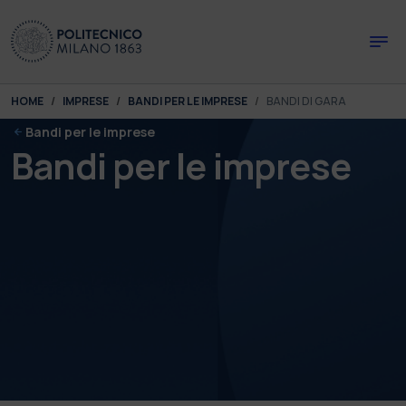
Skip to main content
Skip to page footer
You are here:
HOME
IMPRESE
BANDI PER LE IMPRESE
BANDI DI GARA
Bandi per le imprese
Bandi per le imprese