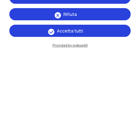
Rifiuta
Accetta tutti
Provided by websedit
IT
EN
Sedi
Milano Leonardo
Milano Bovisa
Cremona