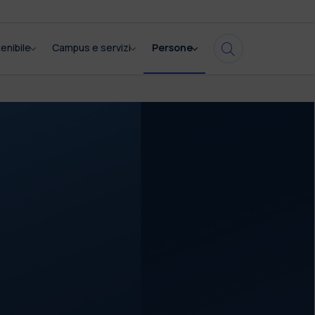
enibile
Campus e servizi
Persone