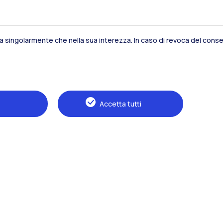
sia singolarmente che nella sua interezza. In caso di revoca del consen
Residenze
Frontiere
Es
Accetta tutti
Alumni
Webeep
S