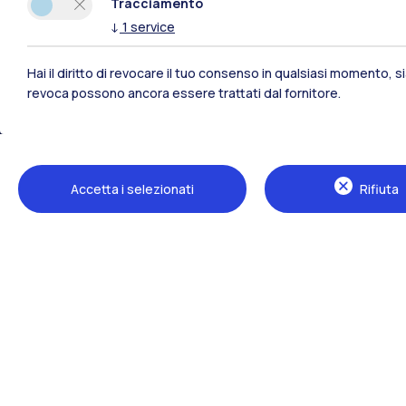
Tracciamento
↓
1
service
Hai il diritto di revocare il tuo consenso in qualsiasi momento, 
revoca possono ancora essere trattati dal fornitore.
Polimi Community
Accetta i selezionati
Rifiuta
Tutti i siti dell’ecosistema