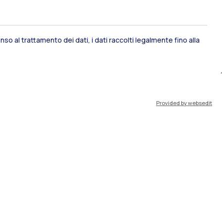
so al trattamento dei dati, i dati raccolti legalmente fino alla
ami di stato
Career Service
Provided by websedit
port
Pok
IT
EN