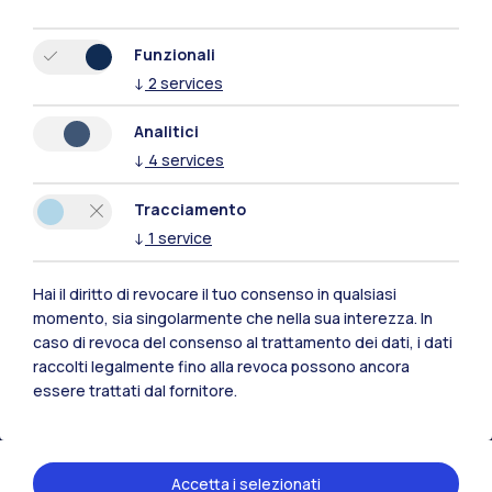
Funzionali
↓
2
services
Analitici
↓
4
services
Tracciamento
↓
1
service
Hai il diritto di revocare il tuo consenso in qualsiasi
Polimi Community
momento, sia singolarmente che nella sua interezza. In
caso di revoca del consenso al trattamento dei dati, i dati
Tutti i siti dell’ecosistema
raccolti legalmente fino alla revoca possono ancora
essere trattati dal fornitore.
Residenze
Frontiere
Esa
Accetta i selezionati