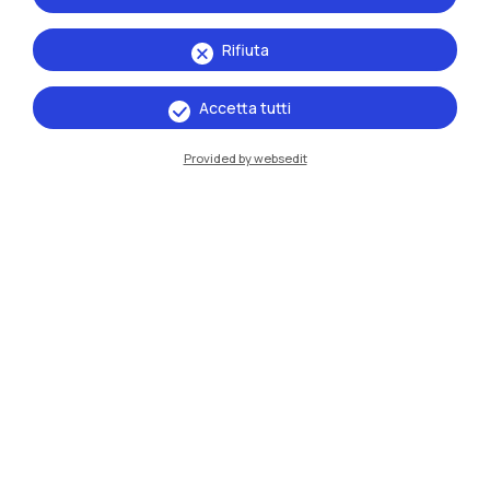
Rifiuta
Accetta tutti
Provided by websedit
IT
EN
Sedi
Milano Leonardo
Milano Bovisa
Cremona