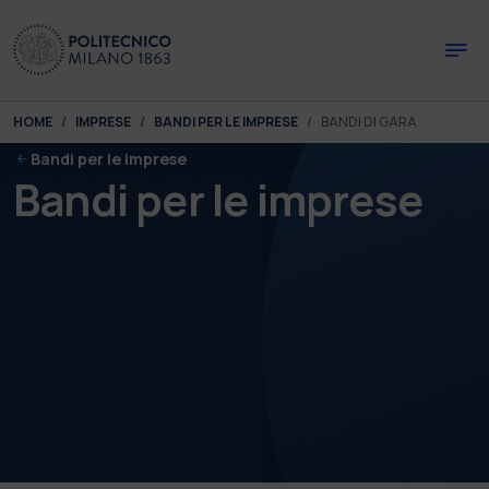
Skip to main content
Skip to page footer
You are here:
HOME
IMPRESE
BANDI PER LE IMPRESE
BANDI DI GARA
Bandi per le imprese
Bandi per le imprese